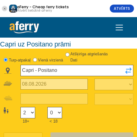
aFerry - Cheap ferry tickets
ATVĒRTS
Atvērt lietotnē aFerry
Capri uz Positano prāmi
Atšķirīga atgriešanās
Turp-atpakaļ
Vienā virzienā
Dati
18+
< 18