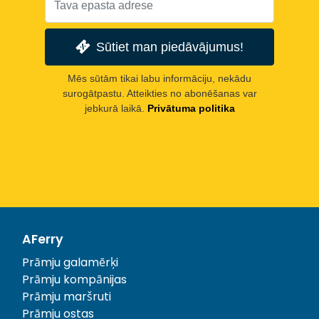
Sūtiet man piedāvājumus!
Mēs sūtām tikai labu informāciju, nekādu
surogātpastu. Atteikties no abonēšanas var
jebkurā laikā.
Privātuma politika
AFerry
Prāmju galamērķi
Prāmju kompānijas
Prāmju maršruti
Prāmju ostas