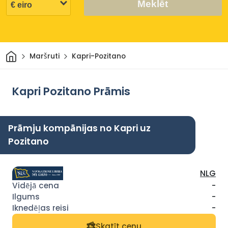
Meklēt
Sākums
Maršruti
Kapri-Pozitano
Kapri Pozitano Prāmis
Prāmju kompānijas no Kapri uz
Pozitano
NLG
-
-
-
Skatīt cenu