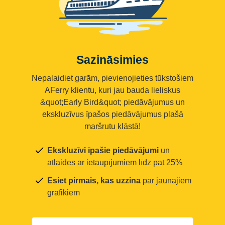
Sazināsimies
Nepalaidiet garām, pievienojieties tūkstošiem
AFerry klientu, kuri jau bauda lieliskus
&quot;Early Bird&quot; piedāvājumus un
ekskluzīvus īpašos piedāvājumus plašā
maršrutu klāstā!
Ekskluzīvi īpašie piedāvājumi
un
atlaides ar ietaupījumiem līdz pat 25%
Esiet pirmais, kas uzzina
par jaunajiem
grafikiem