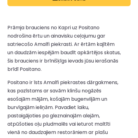
Prāmja brauciens no Kapri uz Positano
nodrošina ērtu un ainavisku ceļojumu gar
satriecošo Amalfi piekrasti. Ar ērtām kajītēm
un daudzām iespējām baudīt apkārtējos skatus,
šis brauciens ir brīnišķīgs ievads jūsu ierašanās
brīdī Positano.
Positano ir īsts Amalfi piekrastes dārgakmens,
kas pazīstams ar savām klinšu nogāzēs
esošajām mājām, košajām bugenviljām un
burvīgajām ieliņām. Pavadiet laiku,
pastaigājoties pa gleznainajām alejām,
atpūšoties oļu pludmalēs vai ieturot maltīti
vienā no daudzajiem restorāniem ar plašu