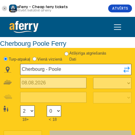
aFerry - Cheap ferry tickets
ATVĒRTS
Atvērt lietotnē aFerry
Cherbourg Poole Ferry
Atšķirīga atgriešanās
Turp-atpakaļ
Vienā virzienā
Dati
18+
< 18