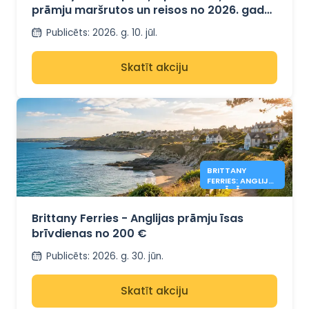
prāmju maršrutos un reisos no 2026. gada
rudens
Publicēts
:
2026. g. 10. jūl.
Skatīt akciju
BRITTANY
FERRIES: ANGLIJA
PIEDĀVĀJUMI NO
200 €
Brittany Ferries - Anglijas prāmju īsas
brīvdienas no 200 €
Publicēts
:
2026. g. 30. jūn.
Skatīt akciju