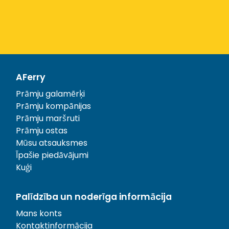
AFerry
Prāmju galamērķi
Prāmju kompānijas
Prāmju maršruti
Prāmju ostas
Mūsu atsauksmes
Īpašie piedāvājumi
Kuģi
Palīdzība un noderīga informācija
Mans konts
Kontaktinformācija