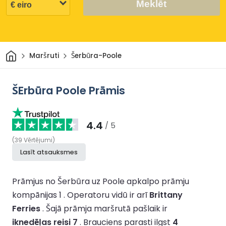
Meklēt
Sākums
Maršruti
Šerbūra-Poole
ŠErbūra Poole Prāmis
4.4
/ 5
(
39
Vērtējumi
)
Lasīt atsauksmes
Prāmjus no Šerbūra uz Poole apkalpo prāmju
kompānijas 1 .
Operatoru vidū ir arī
Brittany
Ferries
.
Šajā prāmja maršrutā pašlaik ir
iknedēļas reisi 7
.
Brauciens parasti ilgst
4