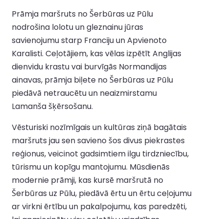
Prāmja maršruts no Šerbūras uz Pūlu
nodrošina lolotu un gleznainu jūras
savienojumu starp Franciju un Apvienoto
Karalisti. Ceļotājiem, kas vēlas izpētīt Anglijas
dienvidu krastu vai burvīgās Normandijas
ainavas, prāmja biļete no Šerbūras uz Pūlu
piedāvā netraucētu un neaizmirstamu
Lamanša šķērsošanu.
Vēsturiski nozīmīgais un kultūras ziņā bagātais
maršruts jau sen savieno šos divus piekrastes
reģionus, veicinot gadsimtiem ilgu tirdzniecību,
tūrismu un kopīgu mantojumu. Mūsdienās
modernie prāmji, kas kursē maršrutā no
Šerbūras uz Pūlu, piedāvā ērtu un ērtu ceļojumu
ar virkni ērtību un pakalpojumu, kas paredzēti,