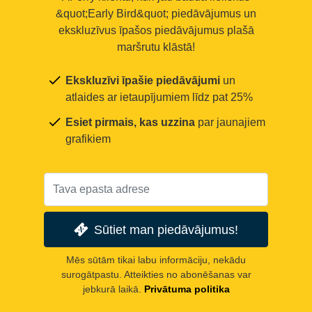
&quot;Early Bird&quot; piedāvājumus un
ekskluzīvus īpašos piedāvājumus plašā
maršrutu klāstā!
Ekskluzīvi īpašie piedāvājumi
un
atlaides ar ietaupījumiem līdz pat 25%
Esiet pirmais, kas uzzina
par jaunajiem
grafikiem
Sūtiet man piedāvājumus!
Mēs sūtām tikai labu informāciju, nekādu
surogātpastu. Atteikties no abonēšanas var
jebkurā laikā.
Privātuma politika