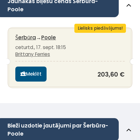
Jaunākās biļešu cenas Šerbūra-
Poole
Lielisks piedāvājums!
Šerbūra
→
Poole
ceturtd., 17. sept. 18:15
Brittany Ferries
203,60 €
Meklēt
Bieži uzdotie jautājumi par Šerbūra-
Poole