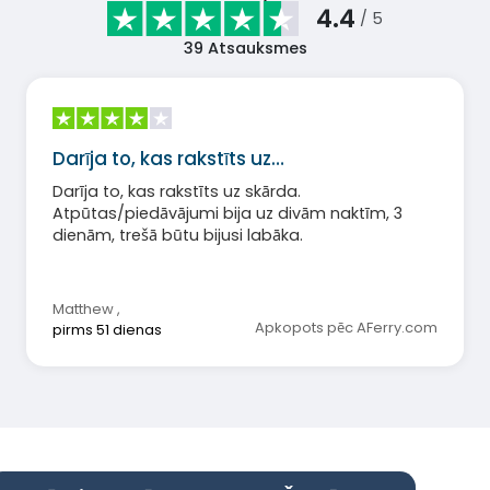
4.4
/ 5
39
Atsauksmes
Darīja to, kas rakstīts uz…
Darīja to, kas rakstīts uz skārda.
Atpūtas/piedāvājumi bija uz divām naktīm, 3
dienām, trešā būtu bijusi labāka.
Matthew
,
Apkopots pēc AFerry.com
pirms 51 dienas