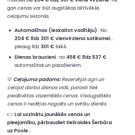
gan cenas var būt augstākas aktīvākās
ceļojumu sezonās.
Automašīnas (ieskaitot vadītāju)
: No
204 € līdz 301 € vienvirziena satiksmei
,
pieaug līdz
301 €
laikā.
Dienas braucieni
: no
458 € līdz 537 €
automašīnai un pasažieriem.
💡
Ceļojuma padoms:
Rezervējot agri un
ceļojot darba dienas vidū, parasti tiek
piedāvātas viszemākās cenas. Visaugstākās
cenas ir nedēļas nogalēs un svētku dienās.
👉
Lai uzzinātu jaunākās cenas un
pieejamību, pārbaudiet tiešraides Šerbūra
uz Poole .