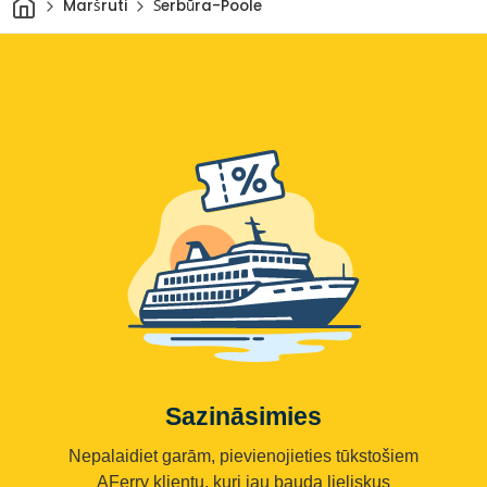
Maršruti
Šerbūra-Poole
Sazināsimies
Nepalaidiet garām, pievienojieties tūkstošiem
AFerry klientu, kuri jau bauda lieliskus