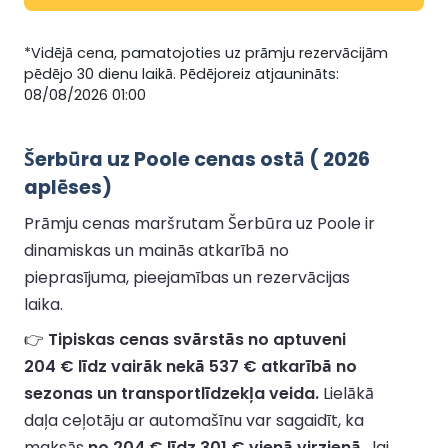
*Vidējā cena, pamatojoties uz prāmju rezervācijām
pēdējo 30 dienu laikā. Pēdējoreiz atjaunināts:
08/08/2026 01:00
Šerbūra uz Poole cenas ostā ( 2026
aplēses)
Prāmju cenas maršrutam Šerbūra uz Poole ir
dinamiskas un mainās atkarībā no
pieprasījuma, pieejamības un rezervācijas
laika.
👉
Tipiskas cenas svārstās no aptuveni
204 € līdz vairāk nekā 537 € atkarībā no
sezonas un transportlīdzekļa veida.
Lielākā
daļa ceļotāju ar automašīnu var sagaidīt, ka
maksās
no 204 € līdz 301 € vienā virzienā
, lai