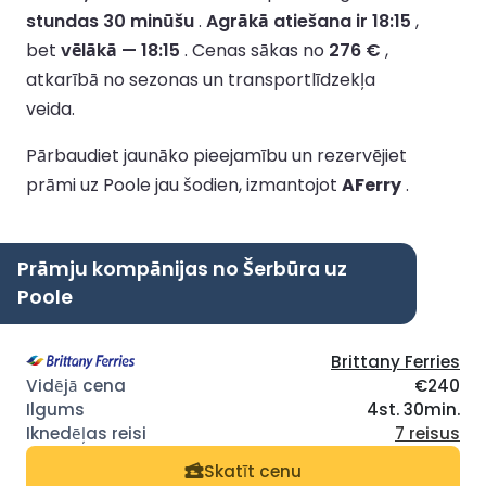
stundas 30 minūšu
.
Agrākā atiešana ir 18:15
,
bet
vēlākā — 18:15
.
Cenas sākas no
276 €
,
atkarībā no sezonas un transportlīdzekļa
veida.
Pārbaudiet jaunāko pieejamību un rezervējiet
prāmi uz Poole jau šodien, izmantojot
AFerry
.
Prāmju kompānijas no Šerbūra uz
Poole
Brittany Ferries
€240
4st. 30min.
7 reisus
Skatīt cenu