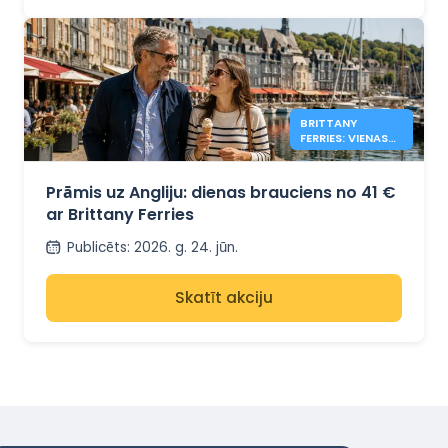
BRITTANY
FERRIES: VIENAS
DIENAS
BRAUCIENI UZ
ANGLIJU NO 41€
Prāmis uz Angliju: dienas brauciens no 41 €
ar Brittany Ferries
Publicēts
:
2026. g. 24. jūn.
Skatīt akciju