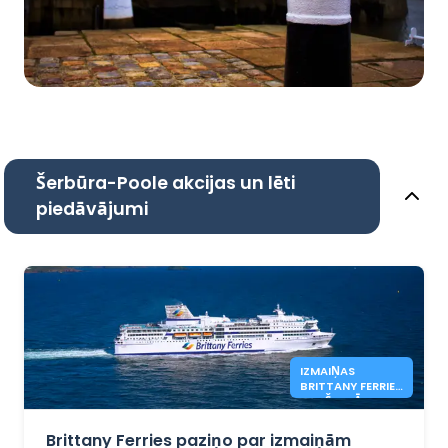
Šerbūra-Poole akcijas un lēti
piedāvājumi
IZMAIŅAS
BRITTANY FERRIES
MARŠRUTĀ
Brittany Ferries paziņo par izmaiņām