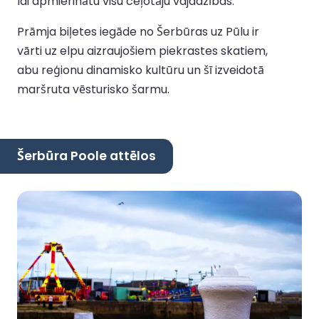
lai apmierinātu visu ceļotāju vajadzības.
Prāmja biļetes iegāde no Šerbūras uz Pūlu ir
vārti uz elpu aizraujošiem piekrastes skatiem,
abu reģionu dinamisko kultūru un šī izveidotā
maršruta vēsturisko šarmu.
Šerbūra Poole attēlos