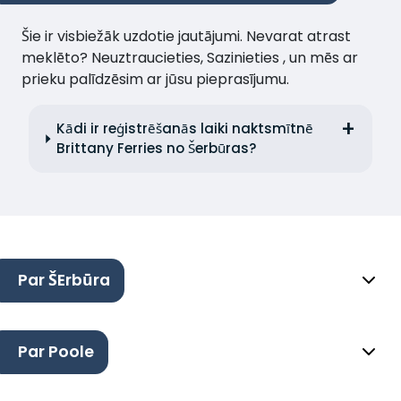
Šie ir visbiežāk uzdotie jautājumi. Nevarat atrast
meklēto? Neuztraucieties, Sazinieties , un mēs ar
prieku palīdzēsim ar jūsu pieprasījumu.
Kādi ir reģistrēšanās laiki naktsmītnē
Brittany Ferries no Šerbūras?
Par ŠErbūra
Par Poole