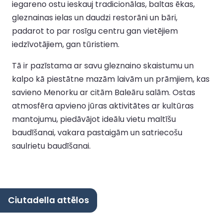
iegareno ostu ieskauj tradicionālas, baltas ēkas,
gleznainas ielas un daudzi restorāni un bāri,
padarot to par rosīgu centru gan vietējiem
iedzīvotājiem, gan tūristiem.
Tā ir pazīstama ar savu gleznaino skaistumu un
kalpo kā piestātne mazām laivām un prāmjiem, kas
savieno Menorku ar citām Baleāru salām. Ostas
atmosfēra apvieno jūras aktivitātes ar kultūras
mantojumu, piedāvājot ideālu vietu maltīšu
baudīšanai, vakara pastaigām un satriecošu
saulrietu baudīšanai.
Ciutadella attēlos