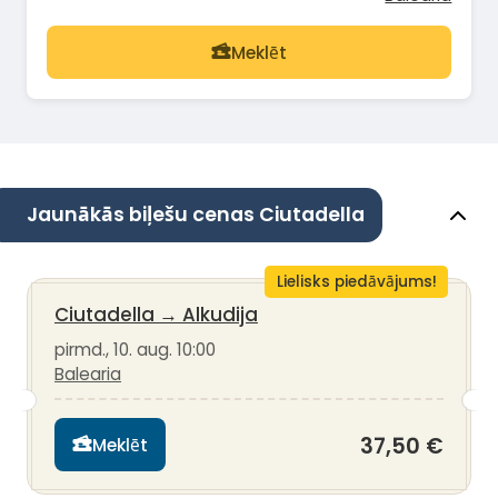
Meklēt
Jaunākās biļešu cenas Ciutadella
Lielisks piedāvājums!
Ciutadella
→
Alkudija
pirmd., 10. aug. 10:00
Balearia
37,50 €
Meklēt