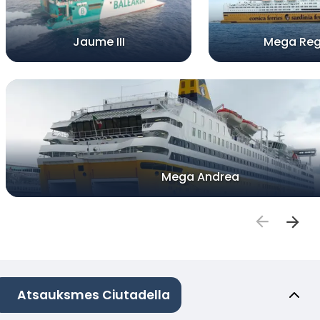
Jaume III
Mega Reg
Mega Andrea
Atsauksmes Ciutadella