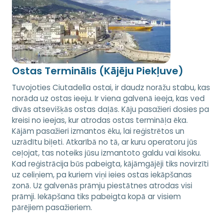
Ostas Terminālis (Kājēju Piekļuve)
Tuvojoties Ciutadella ostai, ir daudz norāžu stabu, kas
norāda uz ostas ieeju. Ir viena galvenā ieeja, kas ved
divās atsevišķās ostas daļās. Kāju pasažieri dosies pa
kreisi no ieejas, kur atrodas ostas termināļa ēka.
Kājām pasažieri izmantos ēku, lai reģistrētos un
uzrādītu biļeti. Atkarībā no tā, ar kuru operatoru jūs
ceļojat, tas noteiks jūsu izmantoto galdu vai kisoku.
Kad reģistrācija būs pabeigta, kājāmgājēji tiks novirzīti
uz celiņiem, pa kuriem viņi ieies ostas iekāpšanas
zonā. Uz galvenās prāmju piestātnes atrodas visi
prāmji. Iekāpšana tiks pabeigta kopā ar visiem
pārējiem pasažieriem.