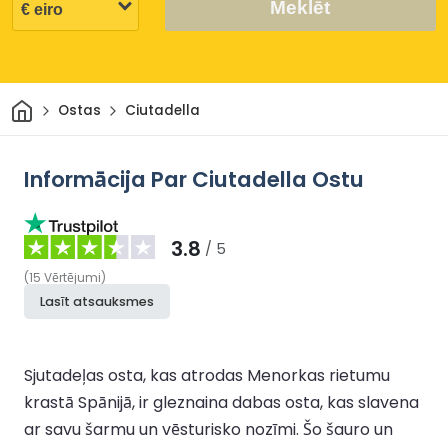
Meklēt
Sākums
Ostas
Ciutadella
Informācija Par Ciutadella Ostu
3.8
/ 5
(
15
Vērtējumi
)
Lasīt atsauksmes
Sjutadeļas osta, kas atrodas Menorkas rietumu
krastā Spānijā, ir gleznaina dabas osta, kas slavena
ar savu šarmu un vēsturisko nozīmi. Šo šauro un