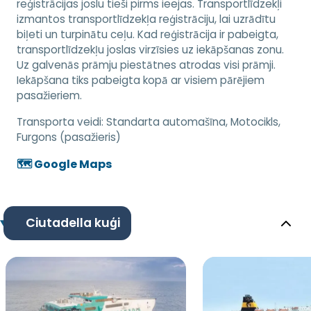
reģistrācijas joslu tieši pirms ieejas. Transportlīdzekļi
izmantos transportlīdzekļa reģistrāciju, lai uzrādītu
biļeti un turpinātu ceļu. Kad reģistrācija ir pabeigta,
transportlīdzekļu joslas virzīsies uz iekāpšanas zonu.
Uz galvenās prāmju piestātnes atrodas visi prāmji.
Iekāpšana tiks pabeigta kopā ar visiem pārējiem
pasažieriem.
Transporta veidi:
Standarta automašīna, Motocikls,
Furgons (pasažieris)
🗺️ Google Maps
Ciutadella kuģi