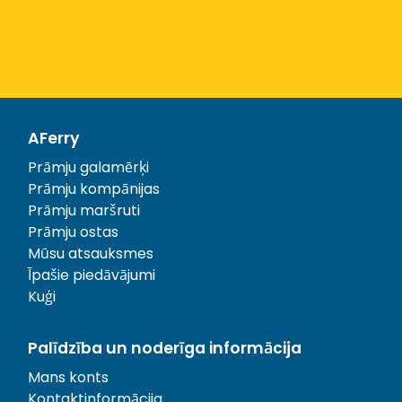
AFerry
Prāmju galamērķi
Prāmju kompānijas
Prāmju maršruti
Prāmju ostas
Mūsu atsauksmes
Īpašie piedāvājumi
Kuģi
Palīdzība un noderīga informācija
Mans konts
Kontaktinformācija