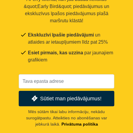
&quot;Early Bird&quot; piedāvājumus un
ekskluzīvus īpašos piedāvājumus plašā
maršrutu klāstā!
Ekskluzīvi īpašie piedāvājumi
un
atlaides ar ietaupījumiem līdz pat 25%
Esiet pirmais, kas uzzina
par jaunajiem
grafikiem
Sūtiet man piedāvājumus!
Mēs sūtām tikai labu informāciju, nekādu
surogātpastu. Atteikties no abonēšanas var
jebkurā laikā.
Privātuma politika