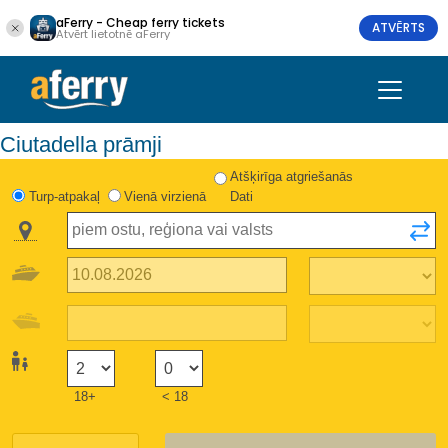
aFerry - Cheap ferry tickets
ATVĒRTS
Atvērt lietotnē aFerry
Ciutadella prāmji
Atšķirīga atgriešanās
Turp-atpakaļ
Vienā virzienā
Dati
18+
< 18