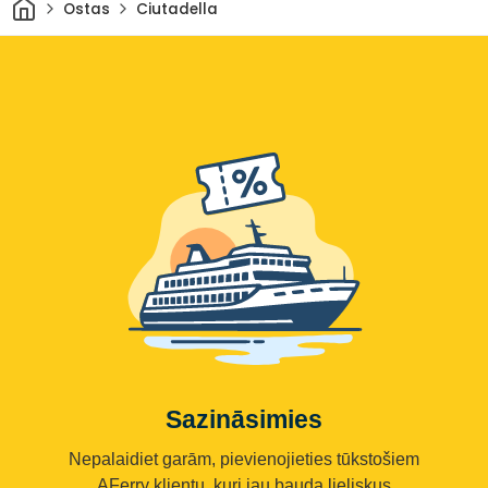
Sākums
Ostas
Ciutadella
Sazināsimies
Nepalaidiet garām, pievienojieties tūkstošiem
AFerry klientu, kuri jau bauda lieliskus