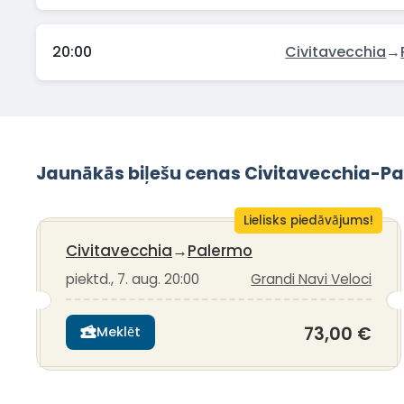
20:00
Civitavecchia
→
Jaunākās biļešu cenas Civitavecchia-P
Lielisks piedāvājums!
Civitavecchia
→
Palermo
piektd., 7. aug. 20:00
Grandi Navi Veloci
73,00 €
Meklēt