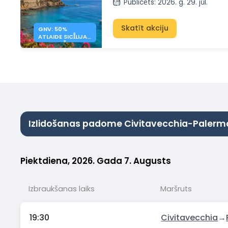
Publicēts
:
2026. g. 29. jūl.
Skatīt akciju
GNV: 50%
ATLAIDE SICĪLIJAS
UN SARDĪNIJAS
PRĀMJIEM
Izlidošanas padome Civitavecchia-Palerm
Piektdiena, 2026. Gada 7. Augusts
Izbraukšanas laiks
Maršruts
19:30
Civitavecchia
→