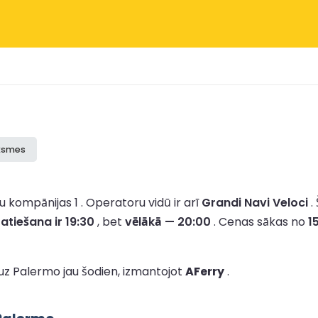
uksmes
 kompānijas 1 .
Operatoru vidū ir arī
Grandi Navi Veloci
.
atiešana ir 19:30
, bet
vēlākā — 20:00
.
Cenas sākas no
1
uz Palermo jau šodien, izmantojot
AFerry
.