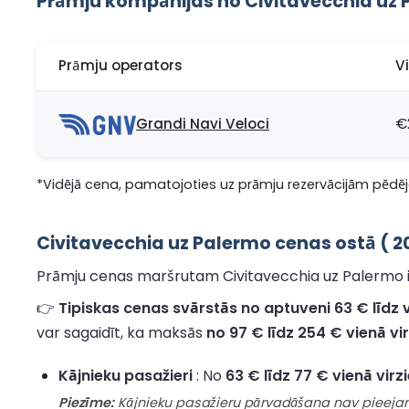
Prāmju kompānijas no Civitavecchia uz
Prāmju operators
V
Grandi Navi Veloci
€
*Vidējā cena, pamatojoties uz prāmju rezervācijām pēdējo
Civitavecchia uz Palermo cenas ostā ( 2
Prāmju cenas maršrutam Civitavecchia uz Palermo ir
👉
Tipiskas cenas svārstās no aptuveni 63 € līdz 
var sagaidīt, ka maksās
no 97 € līdz 254 € vienā vi
Kājnieku pasažieri
: No
63 € līdz 77 € vienā virz
Piezīme:
Kājnieku pasažieru pārvadāšana nav pieejama 