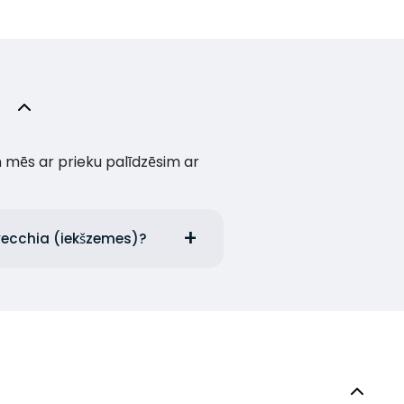
un mēs ar prieku palīdzēsim ar
avecchia (iekšzemes)?