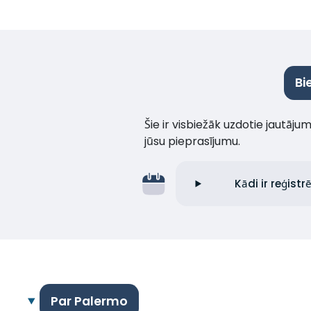
Bi
Šie ir visbiežāk uzdotie jautāj
jūsu pieprasījumu.
Kādi ir reģis
Par Palermo