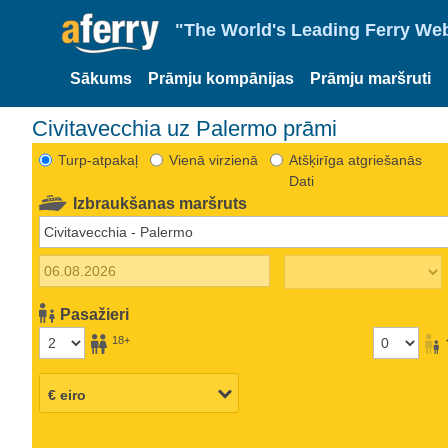
"The World's Leading Ferry Web
Sākums
Prāmju kompānijas
Prāmju maršruti
Civitavecchia uz Palermo prāmi
Turp-atpakaļ
Vienā virzienā
Atšķirīga atgriešanās
Dati
Izbraukšanas maršruts
Pasažieri
18+