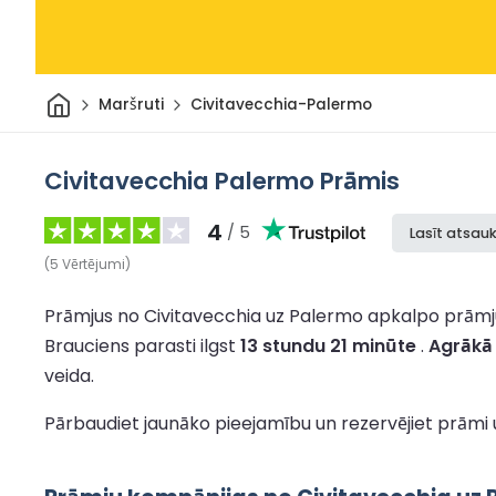
Sākums
Maršruti
Civitavecchia-Palermo
Civitavecchia Palermo Prāmis
4
/ 5
Lasīt atsa
(
5
Vērtējumi
)
Prāmjus no Civitavecchia uz Palermo apkalpo prāmju
Brauciens parasti ilgst
13 stundu 21 minūte
.
Agrākā 
veida.
Pārbaudiet jaunāko pieejamību un rezervējiet prāmi 