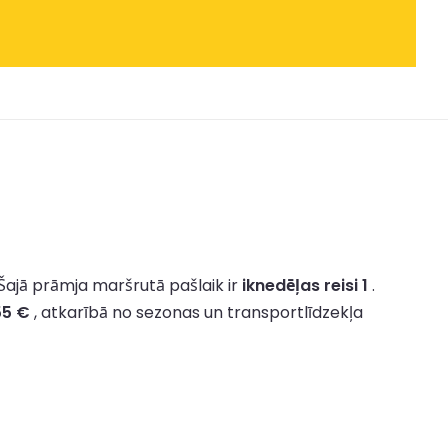
Šajā prāmja maršrutā pašlaik ir
iknedēļas reisi 1
.
55 €
, atkarībā no sezonas un transportlīdzekļa