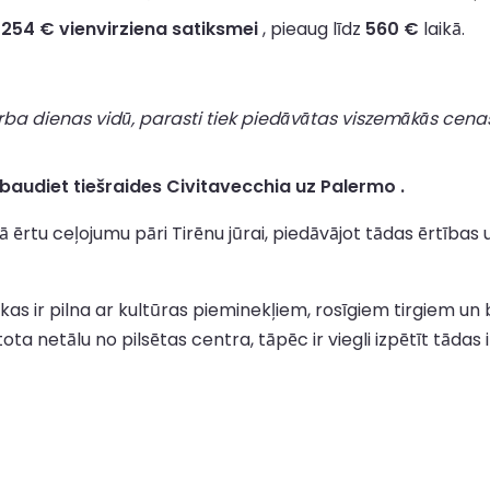
 254 € vienvirziena satiksmei
, pieaug līdz
560 €
laikā.
rba dienas vidū, parasti tiek piedāvātas viszemākās cena
baudiet tiešraides Civitavecchia uz Palermo .
 ērtu ceļojumu pāri Tirēnu jūrai, piedāvājot tādas ērtības
 kas ir pilna ar kultūras pieminekļiem, rosīgiem tirgiem un
etota netālu no pilsētas centra, tāpēc ir viegli izpētīt tād