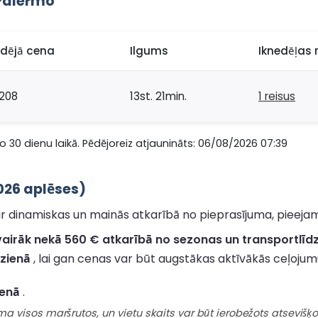
 Palermo
idējā cena
Ilgums
Iknedēļas r
208
13st. 21min.
1 reisus
 30 dienu laikā. Pēdējoreiz atjaunināts: 06/08/2026 07:39
026 aplēses)
 dinamiskas un mainās atkarībā no pieprasījuma, pieejamī
vairāk nekā 560 € atkarībā no sezonas un transportlīdz
rzienā
, lai gan cenas var būt augstākas aktīvākās ceļojum
ienā
.
visos maršrutos, un vietu skaits var būt ierobežots atsevišķos