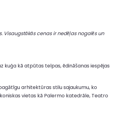
s. Visaugstākās cenas ir nedēļas nogalēs un
 uz kuģa kā atpūtas telpas, ēdināšanas iespējas
 bagātīgu arhitektūras stilu sajaukumu, ko
as ikoniskas vietas kā Palermo katedrāle, Teatro