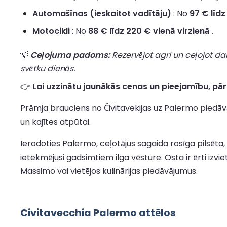
Automašīnas (ieskaitot vadītāju)
: No
97 € līdz
Motocikli
: No
88 € līdz 220 € vienā virzienā
.
💡
Ceļojuma padoms:
Rezervējot agri un ceļojot da
svētku dienās.
👉
Lai uzzinātu jaunākās cenas un pieejamību, pār
Prāmja brauciens no Čivitavekijas uz Palermo piedāvā
un kajītes atpūtai.
Ierodoties Palermo, ceļotājus sagaida rosīga pilsēta,
ietekmējusi gadsimtiem ilga vēsture. Osta ir ērti izvi
Massimo vai vietējos kulinārijas piedāvājumus.
Civitavecchia Palermo attēlos