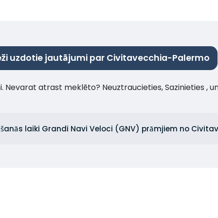
eži uzdotie jautājumi par Civitavecchia-Palermo
umi. Nevarat atrast meklēto? Neuztraucieties, Sazinieties , 
trēšanās laiki Grandi Navi Veloci (GNV) prāmjiem no Civit