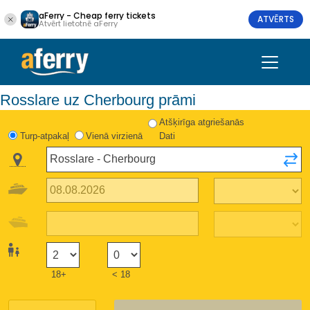
aFerry - Cheap ferry tickets
ATVĒRTS
Atvērt lietotnē aFerry
Rosslare uz Cherbourg prāmi
Atšķirīga atgriešanās
Turp-atpakaļ
Vienā virzienā
Dati
18+
< 18