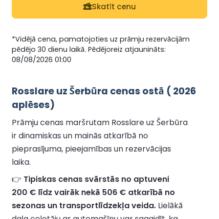
Skatīt cenu
*Vidējā cena, pamatojoties uz prāmju rezervācijām
pēdējo 30 dienu laikā. Pēdējoreiz atjaunināts:
08/08/2026 01:00
Rosslare uz Šerbūra cenas ostā ( 2026
aplēses)
Prāmju cenas maršrutam Rosslare uz Šerbūra
ir dinamiskas un mainās atkarībā no
pieprasījuma, pieejamības un rezervācijas
laika.
👉
Tipiskas cenas svārstās no aptuveni
200 € līdz vairāk nekā 506 € atkarībā no
sezonas un transportlīdzekļa veida.
Lielākā
daļa ceļotāju ar automašīnu var sagaidīt, ka