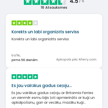
4.5
/ 5
16
Atsauksmes
Korekts un labi organizēts serviss
Korekts un labi organizēts serviss
tra'fik
,
Apkopots pēc AFerry.com
pirms 56 dienām
Es jau vairākus gadus ceļoju…
Es jau vairākus gadus ceļoju ar Britannia Ferries
un vienmēr esmu bijis ļoti apmierināts ar kuģi un
apkalpošanu, gan ar vecāku, mazāku kuģi
Cotentin, gan moderno, lielāko Salamanca.