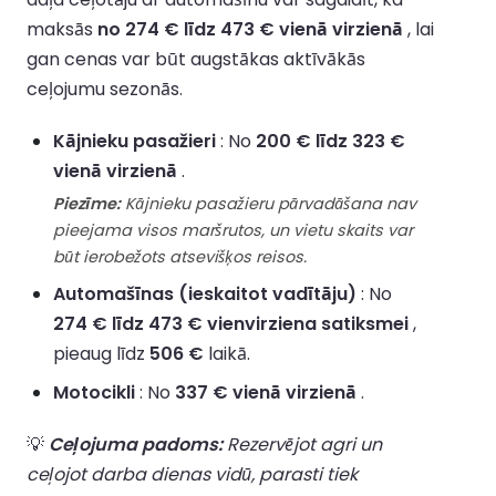
maksās
no 274 € līdz 473 € vienā virzienā
, lai
gan cenas var būt augstākas aktīvākās
ceļojumu sezonās.
Kājnieku pasažieri
: No
200 € līdz 323 €
vienā virzienā
.
Piezīme:
Kājnieku pasažieru pārvadāšana nav
pieejama visos maršrutos, un vietu skaits var
būt ierobežots atsevišķos reisos.
Automašīnas (ieskaitot vadītāju)
: No
274 € līdz 473 € vienvirziena satiksmei
,
pieaug līdz
506 €
laikā.
Motocikli
: No
337 € vienā virzienā
.
💡
Ceļojuma padoms:
Rezervējot agri un
ceļojot darba dienas vidū, parasti tiek