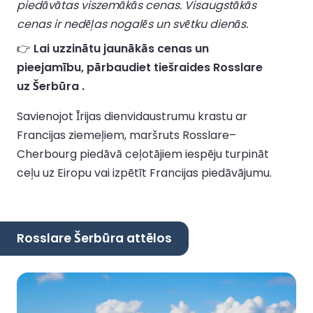
piedāvātas viszemākās cenas. Visaugstākās
cenas ir nedēļas nogalēs un svētku dienās.
👉
Lai uzzinātu jaunākās cenas un
pieejamību, pārbaudiet tiešraides Rosslare
uz Šerbūra .
Savienojot Īrijas dienvidaustrumu krastu ar
Francijas ziemeļiem, maršruts Rosslare–
Cherbourg piedāvā ceļotājiem iespēju turpināt
ceļu uz Eiropu vai izpētīt Francijas piedāvājumu.
Rosslare Šerbūra attēlos