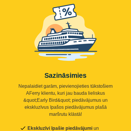
Sazināsimies
Nepalaidiet garām, pievienojieties tūkstošiem
AFerry klientu, kuri jau bauda lieliskus
&quot;Early Bird&quot; piedāvājumus un
ekskluzīvus īpašos piedāvājumus plašā
maršrutu klāstā!
Ekskluzīvi īpašie piedāvājumi
un