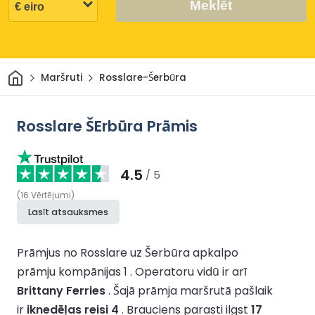
Meklēt
Sākums
Maršruti
Rosslare-Šerbūra
Rosslare ŠErbūra Prāmis
4.5
/ 5
(
16
Vērtējumi
)
Lasīt atsauksmes
Prāmjus no Rosslare uz Šerbūra apkalpo
prāmju kompānijas 1 .
Operatoru vidū ir arī
Brittany Ferries
.
Šajā prāmja maršrutā pašlaik
ir
iknedēļas reisi 4
.
Brauciens parasti ilgst
17