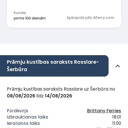
Salīdzinot ar lidošanu, šis ceļošanas veids ir
daudz relaksējošāks.
Kunde
,
Apkopots pēc AFerry.com
pirms 100 dienām
Prāmju kustības saraksts Rosslare-
Šerbūra
Prāmju kustības saraksts Rosslare uz Šerbūra no
08/08/2026
līdz
14/08/2026
Brittany Ferries
18:01
11:00