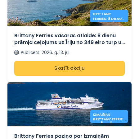
BRITTANY
FERRIES: 8 DIENU
PRĀMIS UZ ĪRIJU
NO 349 €
Brittany Ferries vasaras atlaide: 8 dienu
prāmja ceļojums uz Īriju no 349 eiro turp un
atpakaļ
Publicēts
:
2026. g. 13. jūl.
Skatīt akciju
IZMAIŅAS
BRITTANY FERRIES
MARŠRUTĀ
Brittany Ferries paziņo par izmaiņām