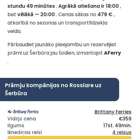
stundu 49 minūtes
.
Agrākā atiešana ir 18:00
,
bet
vēlākā — 20:00
.
Cenas sākas no
479 €
,
atkarībā no sezonas un transportlīdzekļa
veida.
Pārbaudiet jaunāko pieejamību un rezervējiet
prāmi uz Šerbūra jau šodien, izmantojot
AFerry
.
Prāmju kompānijas no Rosslare uz
Šerbūra
Brittany Ferries
€359
17st. 49min.
4 reisus