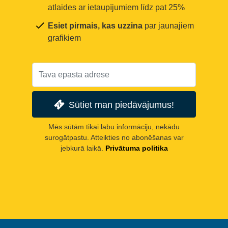
atlaides ar ietaupījumiem līdz pat 25%
Esiet pirmais, kas uzzina
par jaunajiem
grafikiem
Sūtiet man piedāvājumus!
Mēs sūtām tikai labu informāciju, nekādu
surogātpastu. Atteikties no abonēšanas var
jebkurā laikā.
Privātuma politika