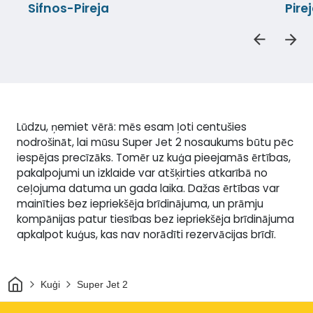
Sifnos-Pireja
Pire
Lūdzu, ņemiet vērā: mēs esam ļoti centušies
nodrošināt, lai mūsu Super Jet 2 nosaukums būtu pēc
iespējas precīzāks. Tomēr uz kuģa pieejamās ērtības,
pakalpojumi un izklaide var atšķirties atkarībā no
ceļojuma datuma un gada laika. Dažas ērtības var
mainīties bez iepriekšēja brīdinājuma, un prāmju
kompānijas patur tiesības bez iepriekšēja brīdinājuma
apkalpot kuģus, kas nav norādīti rezervācijas brīdī.
Sākums
Kuģi
Super Jet 2