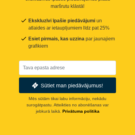
maršrutu klāstā!
Ekskluzīvi īpašie piedāvājumi
un
atlaides ar ietaupījumiem līdz pat 25%
Esiet pirmais, kas uzzina
par jaunajiem
grafikiem
Sūtiet man piedāvājumus!
Mēs sūtām tikai labu informāciju, nekādu
surogātpastu. Atteikties no abonēšanas var
jebkurā laikā.
Privātuma politika