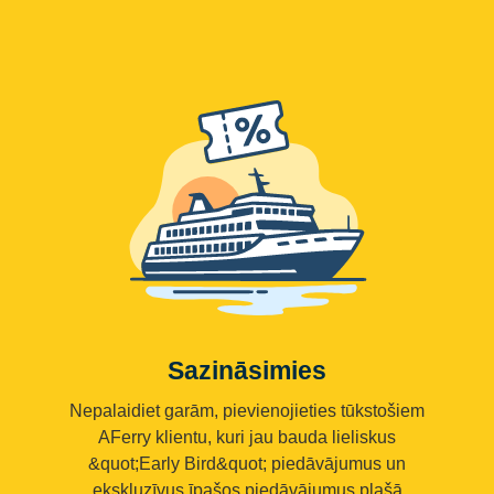
Sazināsimies
Nepalaidiet garām, pievienojieties tūkstošiem
AFerry klientu, kuri jau bauda lieliskus
&quot;Early Bird&quot; piedāvājumus un
ekskluzīvus īpašos piedāvājumus plašā