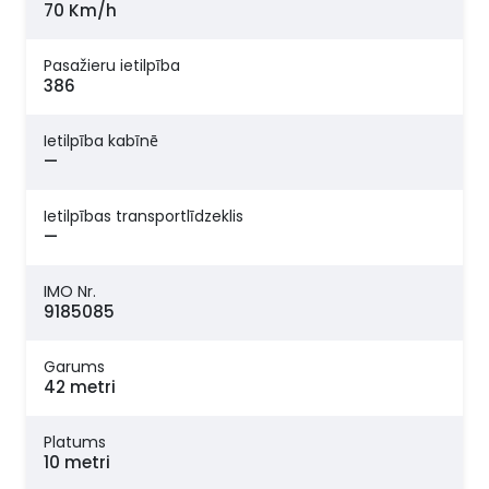
70 Km/h
Pasažieru ietilpība
386
Ietilpība kabīnē
—
Ietilpības transportlīdzeklis
—
IMO Nr.
9185085
Garums
42 metri
Platums
10 metri