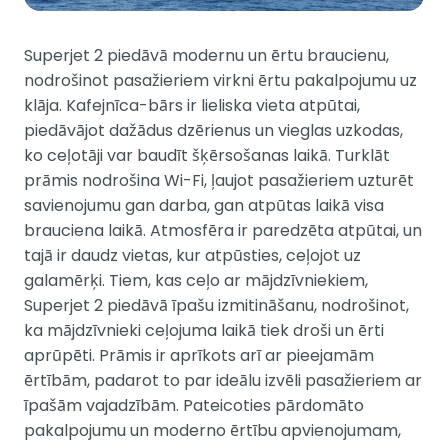
Superjet 2 piedāvā modernu un ērtu braucienu,
nodrošinot pasažieriem virkni ērtu pakalpojumu uz
klāja. Kafejnīca-bārs ir lieliska vieta atpūtai,
piedāvājot dažādus dzērienus un vieglas uzkodas,
ko ceļotāji var baudīt šķērsošanas laikā. Turklāt
prāmis nodrošina Wi-Fi, ļaujot pasažieriem uzturēt
savienojumu gan darba, gan atpūtas laikā visa
brauciena laikā. Atmosfēra ir paredzēta atpūtai, un
tajā ir daudz vietas, kur atpūsties, ceļojot uz
galamērķi. Tiem, kas ceļo ar mājdzīvniekiem,
Superjet 2 piedāvā īpašu izmitināšanu, nodrošinot,
ka mājdzīvnieki ceļojuma laikā tiek droši un ērti
aprūpēti. Prāmis ir aprīkots arī ar pieejamām
ērtībām, padarot to par ideālu izvēli pasažieriem ar
īpašām vajadzībām. Pateicoties pārdomāto
pakalpojumu un moderno ērtību apvienojumam,