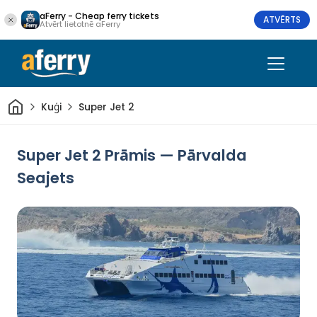
aFerry - Cheap ferry tickets
ATVĒRTS
Atvērt lietotnē aFerry
Sākums
Kuģi
Super Jet 2
Super Jet 2 Prāmis — Pārvalda
Seajets