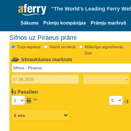
"The World's Leading Ferry Web
Sākums
Prāmju kompānijas
Prāmju maršruti
Sifnos uz Piraeus prāmi
Turp-atpakaļ
Vienā virzienā
Atšķirīga atgriešanās
Dati
Izbraukšanas maršruts
Pasažieri
18+