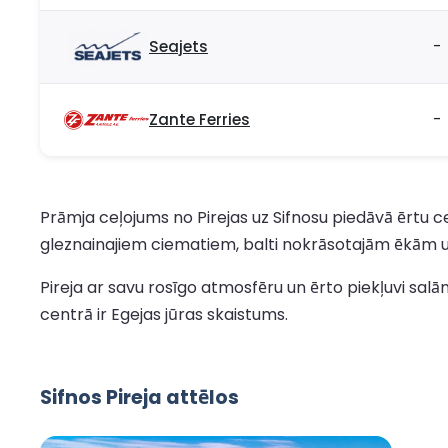
Seajets
-
Zante Ferries
-
Prāmja ceļojums no Pirejas uz Sifnosu piedāvā ērtu c
gleznainajiem ciematiem, balti nokrāsotajām ēkām un
Pireja ar savu rosīgo atmosfēru un ērto piekļuvi sa
centrā ir Egejas jūras skaistums.
Sifnos Pireja attēlos