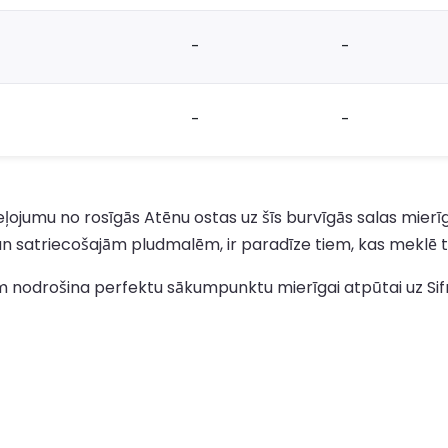
-
-
-
-
eļojumu no rosīgās Atēnu ostas uz šīs burvīgās salas mier
 satriecošajām pludmalēm, ir paradīze tiem, kas meklē tr
lām nodrošina perfektu sākumpunktu mierīgai atpūtai uz S