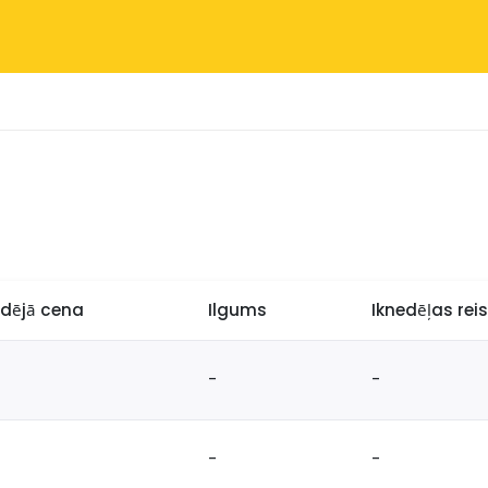
idējā cena
Ilgums
Iknedēļas reis
-
-
-
-