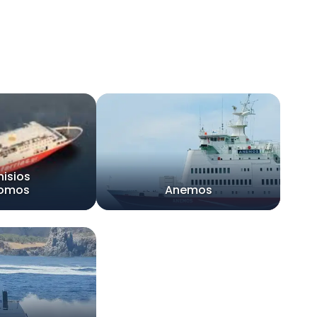
nisios
lomos
Anemos