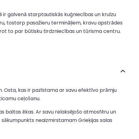
Tā ir galvenā starptautiskās kuģniecības un kruīzu
ūru, tostarp pasažieru termināļiem, kravu apstrādes
t to par būtisku tirdzniecības un tūrisma centru.
. Osta, kas ir pazīstama ar savu efektīvo prāmju
zticamu ceļošanu.
las baltas ēkas. Ar savu relaksējošo atmosfēru un
āls sākumpunkts neaizmirstamam Grieķijas salas