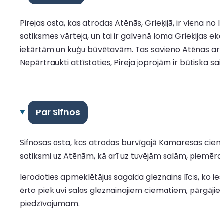
Pirejas osta, kas atrodas Atēnās, Grieķijā, ir viena 
satiksmes vārteja, un tai ir galvenā loma Grieķijas
iekārtām un kuģu būvētavām. Tas savieno Atēnas ar 
Nepārtraukti attīstoties, Pireja joprojām ir būtiska sa
Par Sifnos
Sifnosas osta, kas atrodas burvīgajā Kamaresas ciem
satiksmi uz Atēnām, kā arī uz tuvējām salām, piemēr
Ierodoties apmeklētājus sagaida gleznains līcis, ko i
ērto piekļuvi salas gleznainajiem ciematiem, pārgāj
piedzīvojumam.