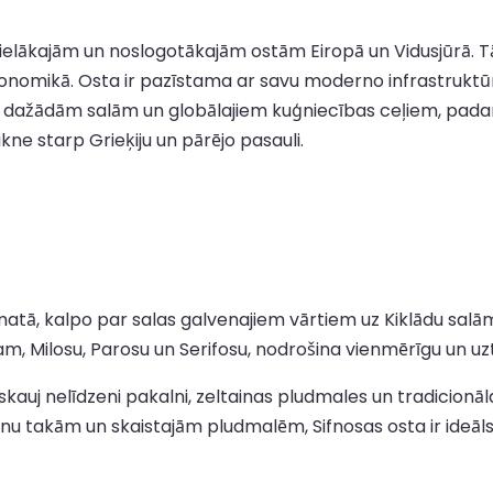
no lielākajām un noslogotākajām ostām Eiropā un Vidusjūrā. 
 ekonomikā. Osta ir pazīstama ar savu moderno infrastrukt
dažādām salām un globālajiem kuģniecības ceļiem, padaro
ikne starp Grieķiju un pārējo pasauli.
atā, kalpo par salas galvenajiem vārtiem uz Kiklādu salām
am, Milosu, Parosu un Serifosu, nodrošina vienmērīgu un u
eskauj nelīdzeni pakalni, zeltainas pludmales un tradicionā
ienu takām un skaistajām pludmalēm, Sifnosas osta ir ide