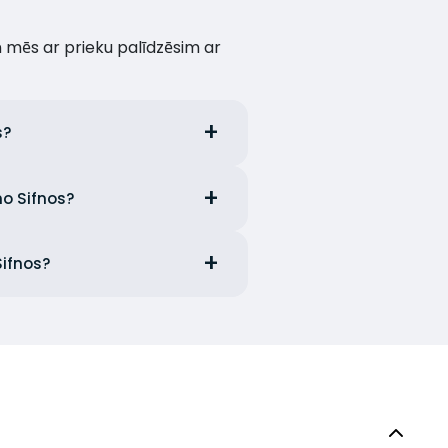
un mēs ar prieku palīdzēsim ar
s?
no Sifnos?
Sifnos?