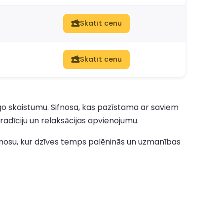
Skatīt cenu
Skatīt cenu
īgo skaistumu. Sifnosa, kas pazīstama ar saviem
adīciju un relaksācijas apvienojumu.
ifnosu, kur dzīves temps palēninās un uzmanības