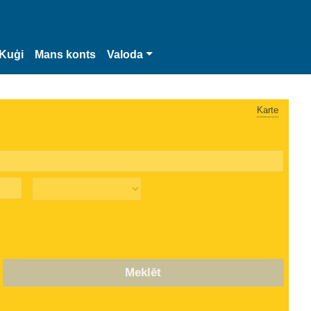
Kuģi
Mans konts
Valoda
Karte
Meklēt