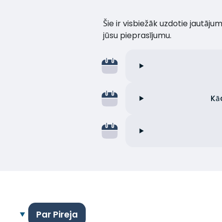
Šie ir visbiežāk uzdotie jautāj
jūsu pieprasījumu.
Kā
Par Pireja