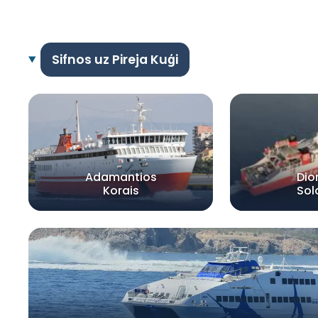
Sifnos uz Pireja Kuģi
Adamantios
Dio
Korais
So