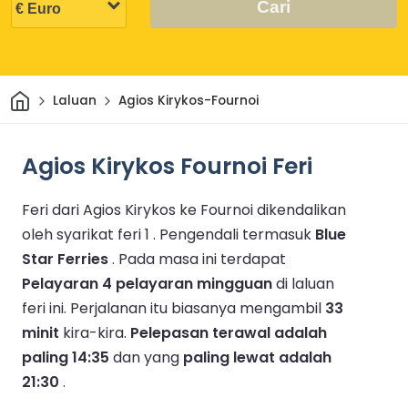
Cari
Rumah
Laluan
Agios Kirykos-Fournoi
Agios Kirykos Fournoi Feri
Feri dari Agios Kirykos ke Fournoi dikendalikan
oleh syarikat feri 1 .
Pengendali termasuk
Blue
Star Ferries
.
Pada masa ini terdapat
Pelayaran 4 pelayaran mingguan
di laluan
feri ini.
Perjalanan itu biasanya mengambil
33
minit
kira-kira.
Pelepasan terawal adalah
paling 14:35
dan yang
paling lewat adalah
21:30
.