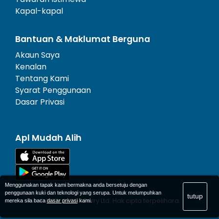
Kapal-kapal
Bantuan & Maklumat Berguna
Akaun Saya
Kenalan
Tentang Kami
Syarat Penggunaan
Dasar Privasi
Apl Mudah Alih
Menggunakan tapak kami bermakna anda bersetuju dengan
penggunaan kuki dan teknologi yang serupa. Untuk melumpuhkan
tutup
© 1977-
2026
AFerry Ltd. Hak cipta terpelihara.
mereka sila baca
dasar privasi
kami.