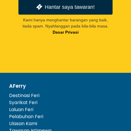
Hantar saya tawaran!
Kami hanya menghantar barangan yang baik,
tiada spam. Nyahlanggan pada bila-bila masa.
Dasar Privasi
AFerry
Destinasi Feri
Syarikat Feri
Laluan Feri
Pelabuhan Feri
Ulasan Kami
Tawaran Istimewa