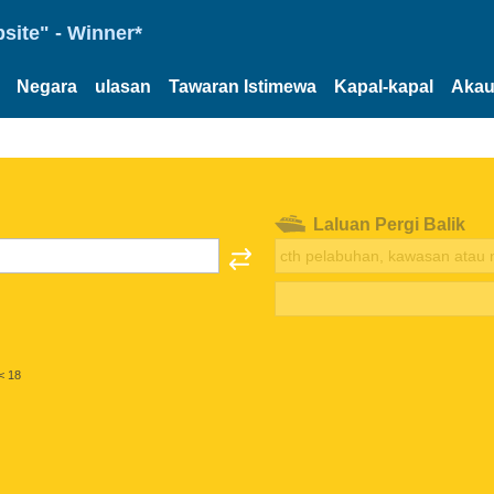
site" - Winner*
Negara
ulasan
Tawaran Istimewa
Kapal-kapal
Akau
Laluan Pergi Balik
< 18