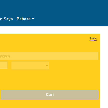
n Saya
Bahasa
Peta
Cari