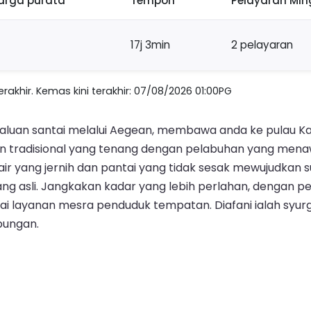
arga purata
Tempoh
Pelayaran Mi
17j 3min
2 pelayaran
akhir. Kemas kini terakhir: 07/08/2026 01:00PG
 laluan santai melalui Aegean, membawa anda ke pulau Kar
tradisional yang tenang dengan pelabuhan yang menaw
ir yang jernih dan pantai yang tidak sesak mewujudkan
ng asli. Jangkakan kadar yang lebih perlahan, dengan p
ai layanan mesra penduduk tempatan. Diafani ialah syur
bungan.