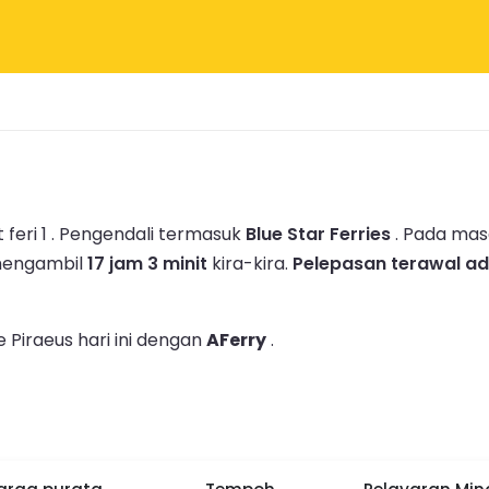
feri 1 .
Pengendali termasuk
Blue Star Ferries
.
Pada masa
 mengambil
17 jam 3 minit
kira-kira.
Pelepasan terawal ada
 Piraeus hari ini dengan
AFerry
.