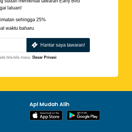
ng sudah menikmati tawaran Early Bird
ai laluan!
imatan sehingga 25%
ual waktu baharu
Hantar saya tawaran!
da bila-bila masa.
Dasar Privasi
Apl Mudah Alih