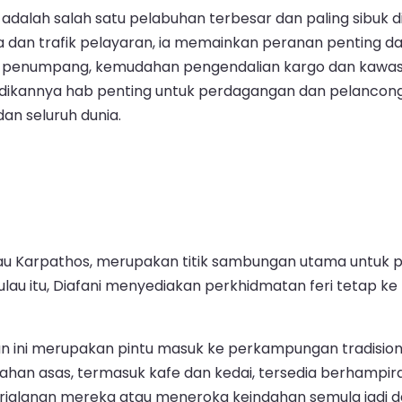
, adalah salah satu pelabuhan terbesar dan paling sibuk 
dan trafik pelayaran, ia memainkan peranan penting da
al penumpang, kemudahan pengendalian kargo dan kawa
njadikannya hab penting untuk perdagangan dan pelanco
an seluruh dunia.
 Pulau Karpathos, merupakan titik sambungan utama untu
au itu, Diafani menyediakan perkhidmatan feri tetap ke p
n ini merupakan pintu masuk ke perkampungan tradisio
han asas, termasuk kafe dan kedai, tersedia berhamp
alanan mereka atau meneroka keindahan semula jadi da