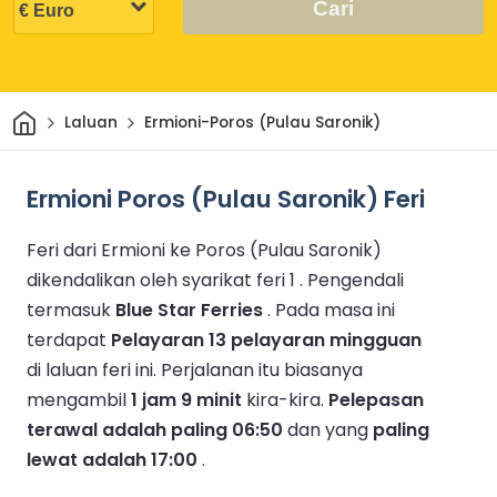
Cari
Rumah
Laluan
Ermioni-Poros (Pulau Saronik)
Ermioni Poros (Pulau Saronik) Feri
Feri dari Ermioni ke Poros (Pulau Saronik)
dikendalikan oleh syarikat feri 1 .
Pengendali
termasuk
Blue Star Ferries
.
Pada masa ini
terdapat
Pelayaran 13 pelayaran mingguan
di laluan feri ini.
Perjalanan itu biasanya
mengambil
1 jam 9 minit
kira-kira.
Pelepasan
terawal adalah paling 06:50
dan yang
paling
lewat adalah 17:00
.