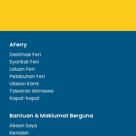
AFerry
Destinasi Feri
Syarikat Feri
Laluan Feri
Pelabuhan Feri
Ulasan Kami
Tawaran Istimewa
Kapal-kapal
Bantuan & Maklumat Berguna
Akaun Saya
Kenalan