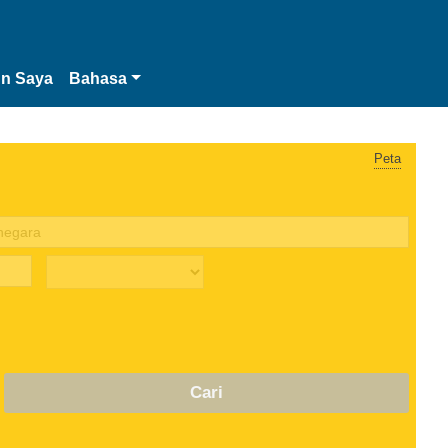
n Saya
Bahasa
Peta
Cari