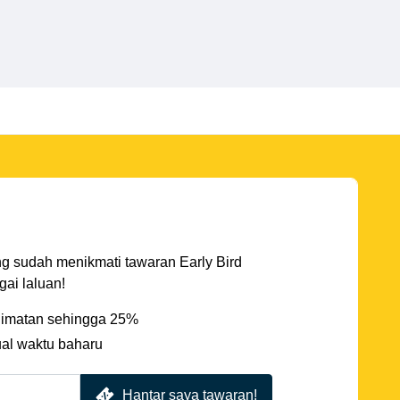
ng sudah menikmati tawaran Early Bird
ai laluan!
imatan sehingga 25%
ual waktu baharu
Hantar saya tawaran!