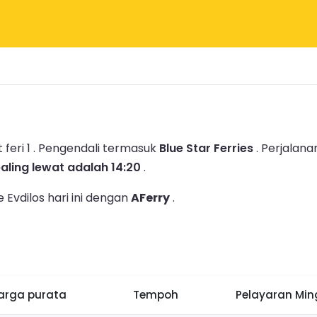
feri 1 .
Pengendali termasuk
Blue Star Ferries
.
Perjalana
aling lewat adalah 14:20
.
 Evdilos hari ini dengan
AFerry
.
arga purata
Tempoh
Pelayaran Mi