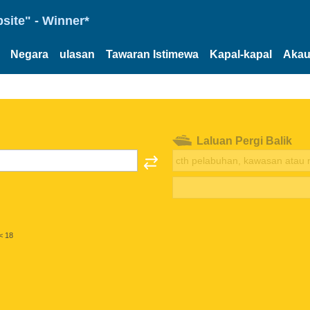
site" - Winner*
Negara
ulasan
Tawaran Istimewa
Kapal-kapal
Akau
Laluan Pergi Balik
< 18