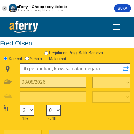
aFerry - Cheap ferry tickets
BUKA
Buka dalam aplikasi aFerry
Fred Olsen
Perjalanan Pergi Balik Berbeza
Kembali
Sehala
Maklumat
18+
< 18