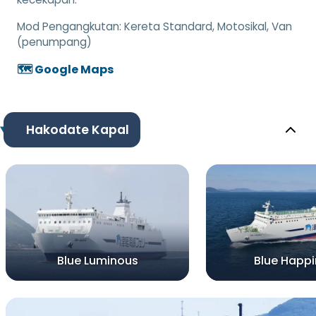
Mod Pengangkutan:
Kereta Standard, Motosikal, Van
(penumpang)
🗺️ Google Maps
Hakodate Kapal
Blue Luminous
Blue Happ