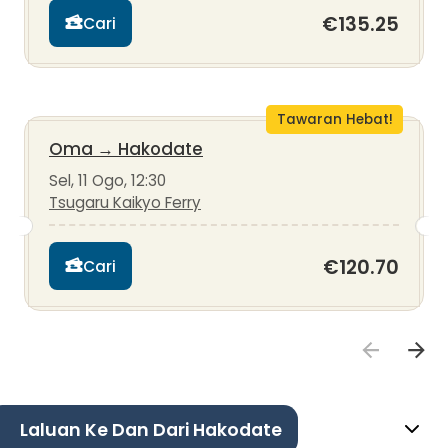
€135.25
Cari
Tawaran Hebat!
Oma
→
Hakodate
Sel, 11 Ogo, 12:30
Tsugaru Kaikyo Ferry
€120.70
Cari
Laluan Ke Dan Dari Hakodate