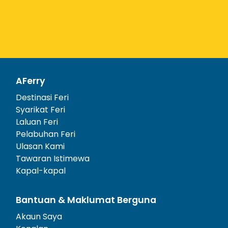
AFerry
Destinasi Feri
Syarikat Feri
Laluan Feri
Pelabuhan Feri
Ulasan Kami
Tawaran Istimewa
Kapal-kapal
Bantuan & Maklumat Berguna
Akaun Saya