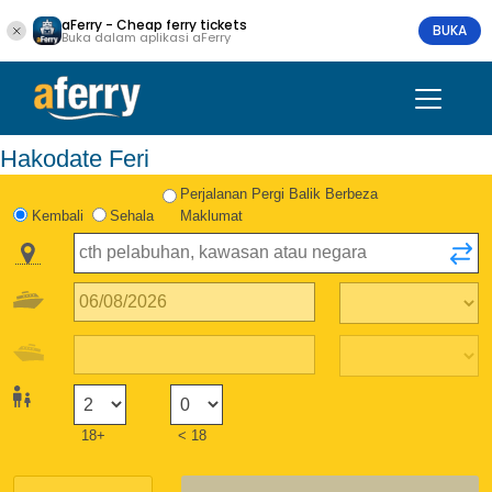
aFerry - Cheap ferry tickets
BUKA
Buka dalam aplikasi aFerry
Hakodate Feri
Perjalanan Pergi Balik Berbeza
Kembali
Sehala
Maklumat
18+
< 18