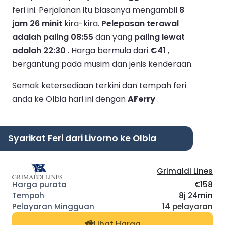
feri ini.
Perjalanan itu biasanya mengambil
8
jam 26 minit
kira-kira.
Pelepasan terawal
adalah paling 08:55
dan yang
paling lewat
adalah 22:30
.
Harga bermula dari
€41
,
bergantung pada musim dan jenis kenderaan.
Semak ketersediaan terkini dan tempah feri
anda ke Olbia hari ini dengan
AFerry
.
Syarikat Feri dari Livorno ke Olbia
Grimaldi Lines
€158
8j 24min
14 pelayaran
Lihat Harga