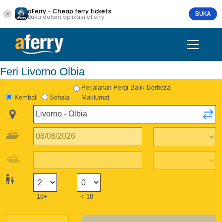
aFerry - Cheap ferry tickets
BUKA
Buka dalam aplikasi aFerry
Feri Livorno Olbia
Perjalanan Pergi Balik Berbeza
Kembali
Sehala
Maklumat
18+
< 18