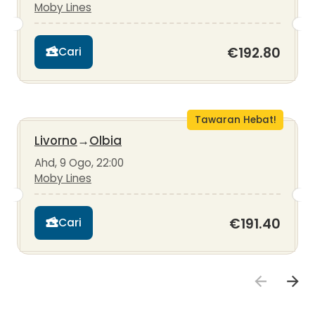
Moby Lines
€192.80
Cari
Tawaran Hebat!
Livorno
→
Olbia
Ahd, 9 Ogo, 22:00
Moby Lines
€191.40
Cari