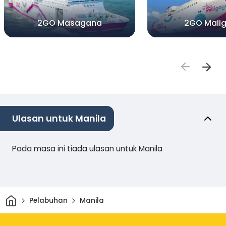
2GO Masagana
2GO Mali
Ulasan untuk Manila
Pada masa ini tiada ulasan untuk Manila
Rumah
Pelabuhan
Manila