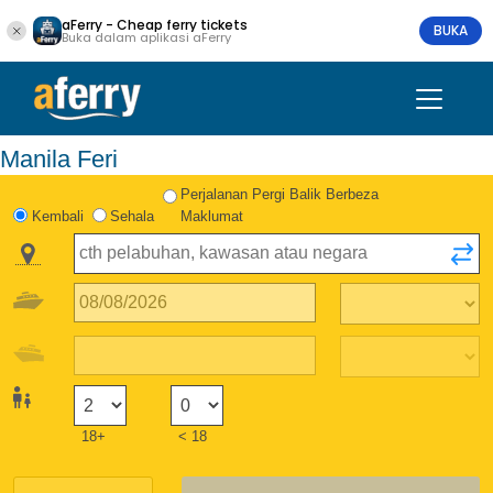
aFerry - Cheap ferry tickets
BUKA
Buka dalam aplikasi aFerry
Manila Feri
Perjalanan Pergi Balik Berbeza
Kembali
Sehala
Maklumat
18+
< 18