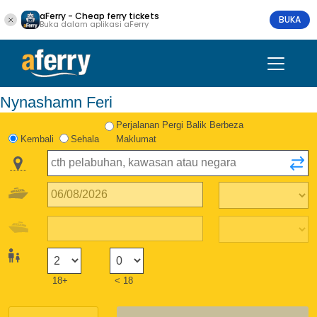
aFerry - Cheap ferry tickets
BUKA
Buka dalam aplikasi aFerry
Nynashamn Feri
Perjalanan Pergi Balik Berbeza
Kembali
Sehala
Maklumat
18+
< 18