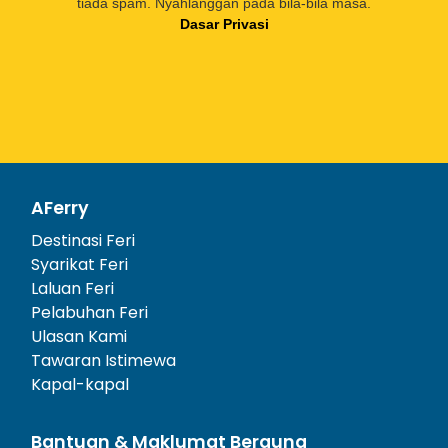
tiada spam. Nyahlanggan pada bila-bila masa.
Dasar Privasi
AFerry
Destinasi Feri
Syarikat Feri
Laluan Feri
Pelabuhan Feri
Ulasan Kami
Tawaran Istimewa
Kapal-kapal
Bantuan & Maklumat Berguna