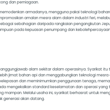
ong dan perniagaan.
s memodenkan armadanya, mengguna pakai teknologi bahar
empromosikan amalan mesra alam dalam industri feri, mela
ekal sebagai sebahagian daripada rangkaian pengangkutan J
 tumpuan pada kepuasan penumpang dan kebolehpercayaan 
tanggungjawab alam sekitar dalam operasinya. Syarikat it
ebih jimat bahan api dan menggabungkan teknologi mesra 
 pelepasan dan meminimumkan penggunaan tenaga, memast
ada mengekalkan standard keselamatan dan operasi yang ti
mampan. Melalui usaha ini, syarikat berhasrat untuk me
k generasi akan datang.