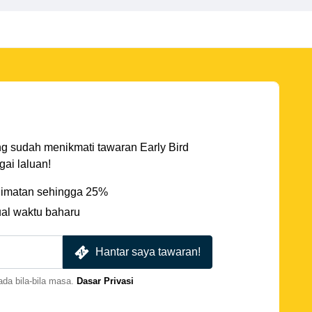
ng sudah menikmati tawaran Early Bird
ai laluan!
imatan sehingga 25%
ual waktu baharu
Hantar saya tawaran!
da bila-bila masa.
Dasar Privasi