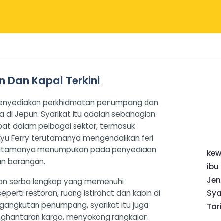
n Dan Kapal Terkini
g menyediakan perkhidmatan penumpang dan
 di Jepun. Syarikat itu adalah sebahagian
ibat dalam pelbagai sektor, termasuk
yu Ferry terutamanya mengendalikan feri
erutamanya menumpukan pada penyediaan
ke
an barangan.
ibu
Jen
dan serba lengkap yang memenuhi
rti restoran, ruang istirahat dan kabin di
Sya
engangkutan penumpang, syarikat itu juga
Tar
hantaran kargo, menyokong rangkaian