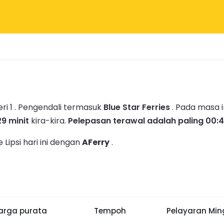
i 1 .
Pengendali termasuk
Blue Star Ferries
.
Pada masa i
29 minit
kira-kira.
Pelepasan terawal adalah paling 00:
Lipsi hari ini dengan
AFerry
.
arga purata
Tempoh
Pelayaran Mi