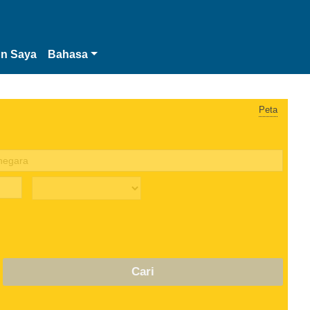
n Saya
Bahasa
Peta
Cari