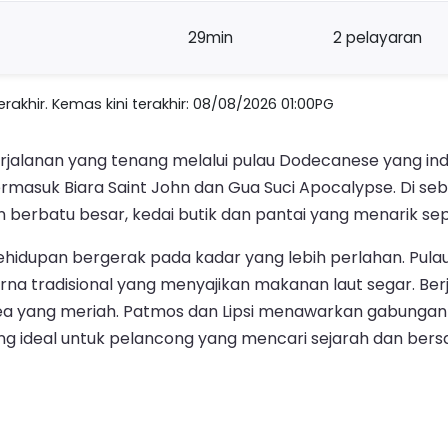
29min
2 pelayaran
akhir. Kemas kini terakhir: 08/08/2026 01:00PG
erjalanan yang tenang melalui pulau Dodecanese yang inda
termasuk Biara Saint John dan Gua Suci Apocalypse. Di 
berbatu besar, kedai butik dan pantai yang menarik sepe
kehidupan bergerak pada kadar yang lebih perlahan. Pula
erna tradisional yang menyajikan makanan laut segar. Ber
llaea yang meriah. Patmos dan Lipsi menawarkan gabung
g ideal untuk pelancong yang mencari sejarah dan bersa