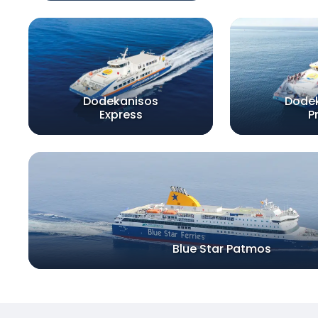
Dodekanisos
Dode
Express
P
Blue Star Patmos