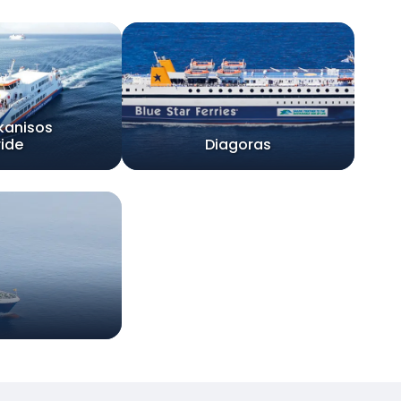
kanisos
ride
Diagoras