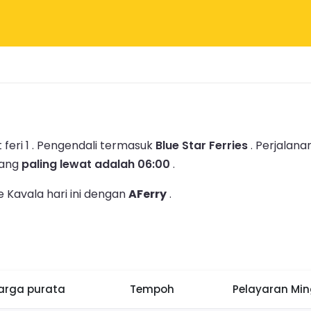
feri 1 .
Pengendali termasuk
Blue Star Ferries
.
Perjalana
yang
paling lewat adalah 06:00
.
 Kavala hari ini dengan
AFerry
.
arga purata
Tempoh
Pelayaran Mi