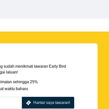
ng sudah menikmati tawaran Early Bird
ai laluan!
imatan sehingga 25%
ual waktu baharu
Hantar saya tawaran!