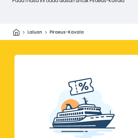
Pada masa ini tiada ulasan untuk Piraeus-Kavala
Rumah
Laluan
Piraeus-Kavala