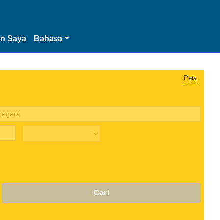
n Saya
Bahasa
Peta
Cari