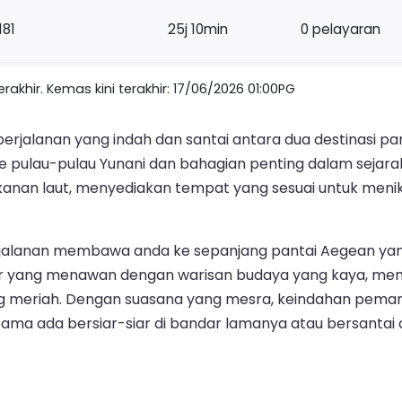
181
25j 10min
0 pelayaran
akhir. Kemas kini terakhir: 17/06/2026 01:00PG
perjalanan yang indah dan santai antara dua destinasi pa
ke pulau-pulau Yunani dan bahagian penting dalam seja
kanan laut, menyediakan tempat yang sesuai untuk meni
jalanan membawa anda ke sepanjang pantai Aegean yan
andar yang menawan dengan warisan budaya yang kaya, m
g meriah. Dengan suasana yang mesra, keindahan peman
ama ada bersiar-siar di bandar lamanya atau bersantai 