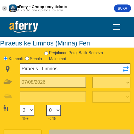
aFerry - Cheap ferry tickets
BUKA
Buka dalam aplikasi aFerry
Piraeus ke Limnos (Mirina) Feri
Perjalanan Pergi Balik Berbeza
Kembali
Sehala
Maklumat
18+
< 18