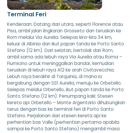
Terminal Feri
Kenderaan: Datang dari utara, seperti Florence atau
Pisa, ambil jalan lingkaran Grosseto dan teruskan ke
Rom melalui Via Aurelia. Selepas kira-kira 34 km,
keluar di Albinia dan ikut papan tanda ke Porto Santo
Stefano (12 km). Dari selatan, bertolak dari Rom,
ambil sama ada lebuh raya Via Aurelia atau Roma –
Fiumicino untuk meninggalkan bandar, kemudian
teruskan di lebuh raya A12 ke arah Civitavecchia.
Lebuh raya berakhir di Tarquinia, di mana ia
bergabung dengan SS1 Aurelia, menuju ke Orbetello.
Selepas melalui Orbetello, ikut papan tanda ke Porto
Santo Stefano (12 km). Penumpang kaki: Stesen
kereta api Orbetello – Monte Argentario dihubungkan
terus dengan bas ke terminal feri di Porto Santo
Stefano. Perjalanan dari stesen kereta api ke
perhentian bas Valle (perhentian pertama apabila
sampai ke Porto Santo Stefano) mengambil masa