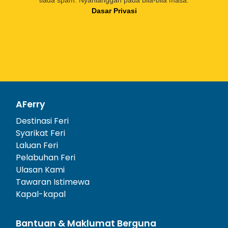
Dasar Privasi
AFerry
Destinasi Feri
Syarikat Feri
Laluan Feri
Pelabuhan Feri
Ulasan Kami
Tawaran Istimewa
Kapal-kapal
Bantuan & Maklumat Berguna