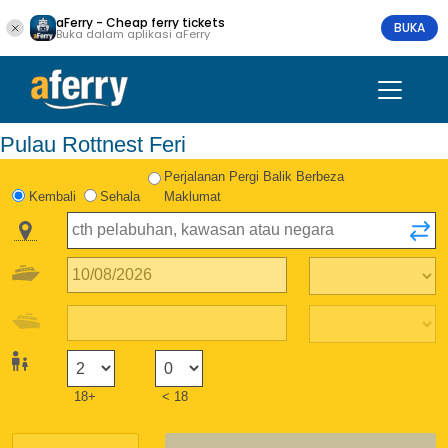
aFerry - Cheap ferry tickets
BUKA
Buka dalam aplikasi aFerry
Pulau Rottnest Feri
Perjalanan Pergi Balik Berbeza
Kembali
Sehala
Maklumat
18+
< 18