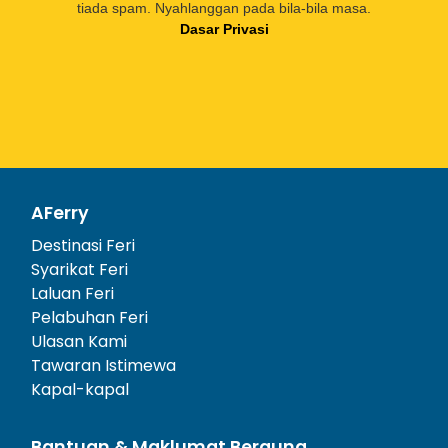
tiada spam. Nyahlanggan pada bila-bila masa.
Dasar Privasi
AFerry
Destinasi Feri
Syarikat Feri
Laluan Feri
Pelabuhan Feri
Ulasan Kami
Tawaran Istimewa
Kapal-kapal
Bantuan & Maklumat Berguna