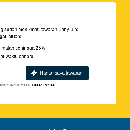
ng sudah menikmati tawaran Early Bird
ai laluan!
imatan sehingga 25%
ual waktu baharu
Hantar saya tawaran!
da bila-bila masa.
Dasar Privasi