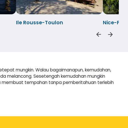
Ile Rousse-Toulon
Nice-Por
h setepat mungkin. Walau bagaimanapun, kemudahan,
anda melancong. Sesetengah kemudahan mungkin
masa membuat tempahan tanpa pemberitahuan terlebih