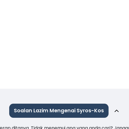
Soalan Lazim Mengenai Syros-Kos
 kerap ditanya. Tidak menemui apa yang anda cari? Janga