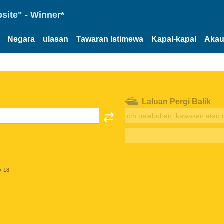
site" - Winner*
Negara
ulasan
Tawaran Istimewa
Kapal-kapal
Akau
Laluan Pergi Balik
< 18