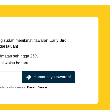
ng sudah menikmati tawaran Early Bird
ai laluan!
imatan sehingga 25%
ual waktu baharu
Hantar saya tawaran!
da bila-bila masa.
Dasar Privasi