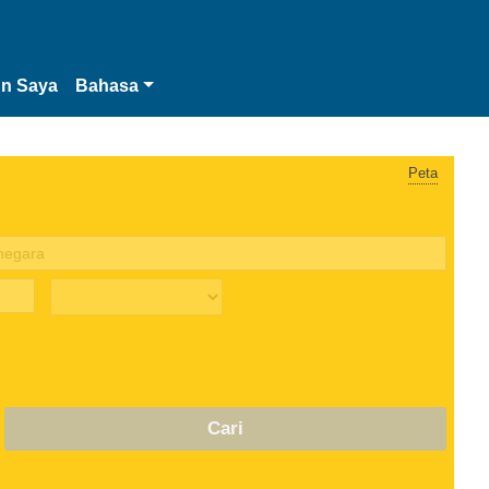
n Saya
Bahasa
Peta
Cari