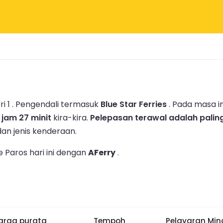
i 1 .
Pengendali termasuk
Blue Star Ferries
.
Pada masa i
1 jam 27 minit
kira-kira.
Pelepasan terawal adalah palin
an jenis kenderaan.
 Paros hari ini dengan
AFerry
.
arga purata
Tempoh
Pelayaran Mi