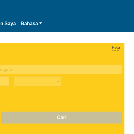
n Saya
Bahasa
Peta
Cari