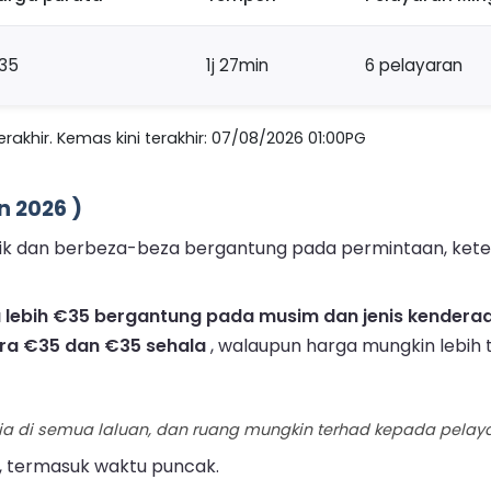
35
1j 27min
6 pelayaran
akhir. Kemas kini terakhir: 07/08/2026 01:00PG
n 2026 )
namik dan berbeza-beza bergantung pada permintaan, ket
a lebih €35 bergantung pada musim dan jenis kenderaa
ra €35 dan €35 sehala
, walaupun harga mungkin lebih 
ia di semua laluan, dan ruang mungkin terhad kepada pelayar
, termasuk waktu puncak.