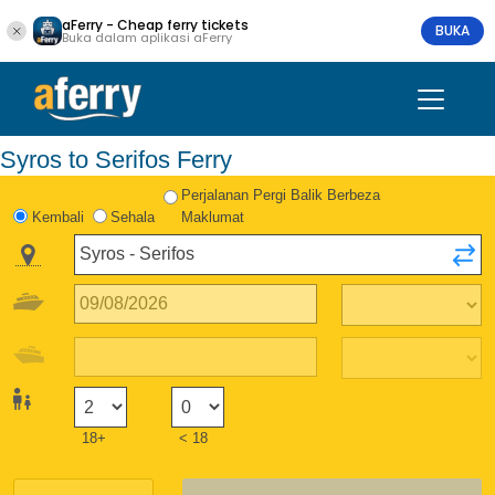
aFerry - Cheap ferry tickets
BUKA
Buka dalam aplikasi aFerry
Syros to Serifos Ferry
Perjalanan Pergi Balik Berbeza
Kembali
Sehala
Maklumat
18+
< 18