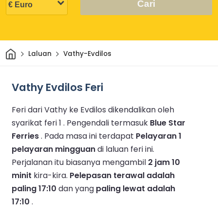
Cari
Rumah
Laluan
Vathy-Evdilos
Vathy Evdilos Feri
Feri dari Vathy ke Evdilos dikendalikan oleh
syarikat feri 1 .
Pengendali termasuk
Blue Star
Ferries
.
Pada masa ini terdapat
Pelayaran 1
pelayaran mingguan
di laluan feri ini.
Perjalanan itu biasanya mengambil
2 jam 10
minit
kira-kira.
Pelepasan terawal adalah
paling 17:10
dan yang
paling lewat adalah
17:10
.