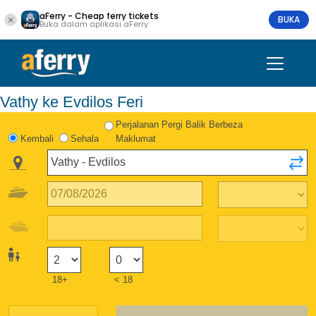
aFerry - Cheap ferry tickets
BUKA
Buka dalam aplikasi aFerry
Vathy ke Evdilos Feri
Perjalanan Pergi Balik Berbeza
Kembali
Sehala
Maklumat
18+
< 18