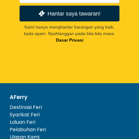
Hantar saya tawaran!
Kami hanya menghantar barangan yang baik,
tiada spam. Nyahlanggan pada bila-bila masa.
Dasar Privasi
AFerry
Destinasi Feri
Syarikat Feri
Laluan Feri
Pelabuhan Feri
Ulasan Kami