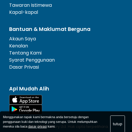
Tawaran Istimewa
Kapal-kapal
Bantuan & Maklumat Berguna
Akaun Saya
Kenalan
Tentang Kami
Syarat Penggunaan
Dasar Privasi
Apl Mudah Alih
Menggunakan tapak kami bermakna anda bersetuju dengan
penggunaan kuki dan teknologi yang serupa. Untuk melumpuhkan
tutup
© 1977-
2026
AFerry Ltd. Hak cipta terpelihara.
mereka sila baca
dasar privasi
kami.