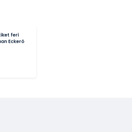
ket feri
uan Eckerö