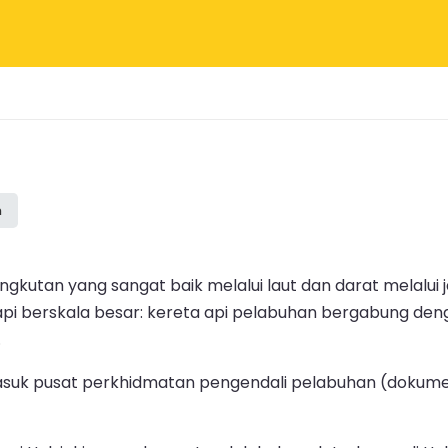
n
an yang sangat baik melalui laut dan darat melalui jala
api berskala besar: kereta api pelabuhan bergabung deng
.
asuk pusat perkhidmatan pengendali pelabuhan (dokumen,