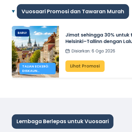
Vuosaari Promosi dan Tawaran Murah
BARU!
Jimat sehingga 30% untuk ti
Helsinki–Tallinn dengan Lal
Disiarkan
:
6 Ogo 2026
Lihat Promosi
TALIAN ECKERÖ:
DISKAUN
SEHINGGA 30%
HELSINKI –
TALLINN
Lembaga Berlepas untuk Vuosaari