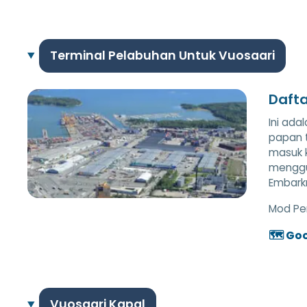
Terminal Pelabuhan Untuk Vuosaari
Dafta
Ini ada
papan 
masuk k
menggu
Embarkm
Mod Pe
🗺️ Go
Vuosaari Kapal