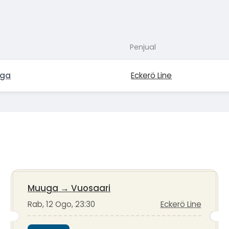
Penjual
uga
Eckerö Line
Muuga
→
Vuosaari
Rab, 12 Ogo, 23:30
Eckerö Line