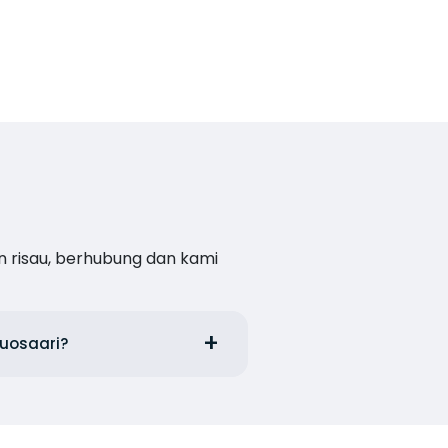
n risau, berhubung dan kami
Vuosaari?