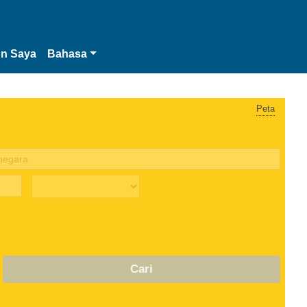
n Saya
Bahasa
Peta
Cari