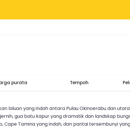
arga purata
Tempoh
Pe
kan laluan yang indah antara Pulau Okinoerabu dan utar
rnih, gua batu kapur yang dramatik dan landskap bunga 
do, Cape Tamina yang indah, dan pantai tersembunyi ya