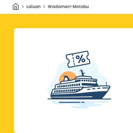
Rumah
Laluan
Wadomari-Motobu