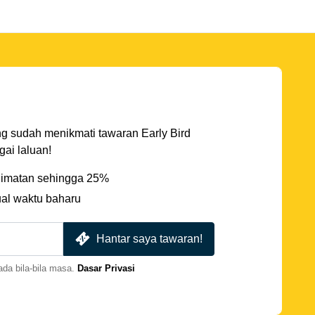
ng sudah menikmati tawaran Early Bird
ai laluan!
imatan sehingga 25%
ual waktu baharu
Hantar saya tawaran!
da bila-bila masa.
Dasar Privasi