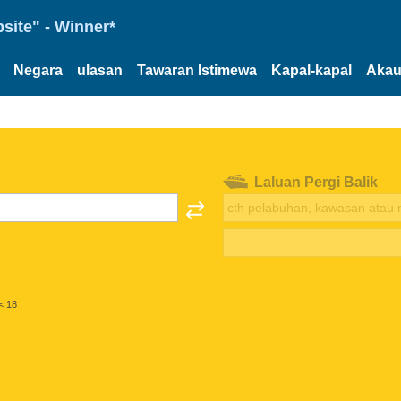
site" - Winner*
Negara
ulasan
Tawaran Istimewa
Kapal-kapal
Akau
Laluan Pergi Balik
< 18