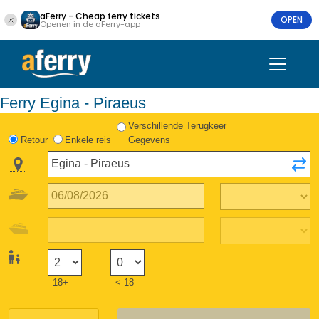
aFerry - Cheap ferry tickets
OPEN
Openen in de aFerry-app
Ferry Egina - Piraeus
Verschillende Terugkeer
Retour
Enkele reis
Gegevens
18+
< 18