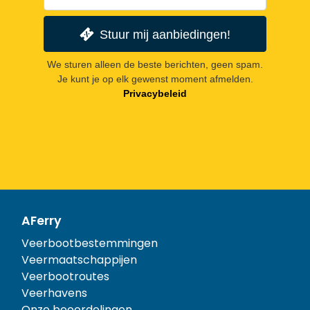
Stuur mij aanbiedingen!
We sturen alleen de beste berichten, geen spam.
Je kunt je op elk gewenst moment afmelden.
Privacybeleid
AFerry
Veerbootbestemmingen
Veermaatschappijen
Veerbootroutes
Veerhavens
Onze beoordelingen