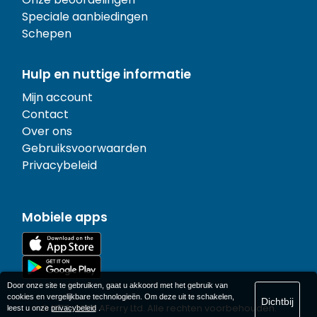
Speciale aanbiedingen
Schepen
Hulp en nuttige informatie
Mijn account
Contact
Over ons
Gebruiksvoorwaarden
Privacybeleid
Mobiele apps
Door onze site te gebruiken, gaat u akkoord met het gebruik van
cookies en vergelijkbare technologieën. Om deze uit te schakelen,
Dichtbij
© 1977-
2026
AFerry Ltd. Alle rechten voorbehouden.
leest u onze
privacybeleid
.