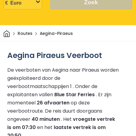
Zoek
Thuis
Routes
Aegina-Piraeus
Aegina Piraeus Veerboot
De veerboten van Aegina naar Piraeus worden
geëxploiteerd door de
veerbootmaatschappijen 1 .
Onder de
exploitanten vallen
Blue Star Ferries
.
Er zijn
momenteel
26 afvaarten
op deze
veerbootroute.
De reis duurt doorgaans
ongeveer
40 minuten
.
Het
vroegste vertrek
is om 07:30
en het
laatste vertrek is om
20:50
.