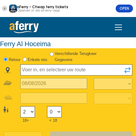
aFerry - Cheap ferry tickets
OPEN
Openen in de aFerry-app
Ferry Al Hoceima
Verschillende Terugkeer
Retour
Enkele reis
Gegevens
18+
< 18