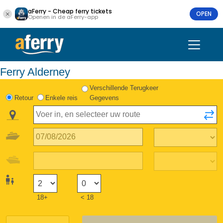
aFerry - Cheap ferry tickets
OPEN
Openen in de aFerry-app
Ferry Alderney
Verschillende Terugkeer
Retour
Enkele reis
Gegevens
18+
< 18