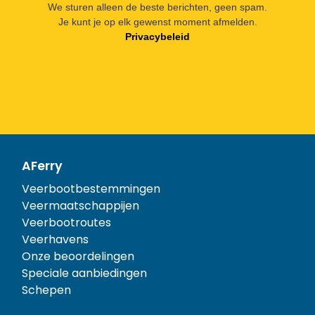
We sturen alleen de beste berichten, geen spam.
Je kunt je op elk gewenst moment afmelden.
Privacybeleid
AFerry
Veerbootbestemmingen
Veermaatschappijen
Veerbootroutes
Veerhavens
Onze beoordelingen
Speciale aanbiedingen
Schepen