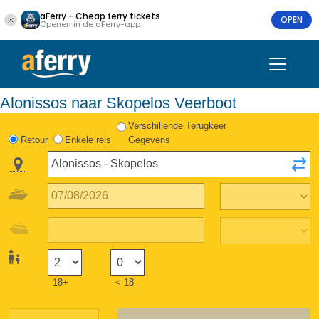
aFerry - Cheap ferry tickets
OPEN
Openen in de aFerry-app
Alonissos naar Skopelos Veerboot
Verschillende Terugkeer
Retour
Enkele reis
Gegevens
18+
< 18