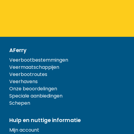
AFerry
Veerbootbestemmingen
Veermaatschappijen
Veerbootroutes
Veerhavens
Onze beoordelingen
Speciale aanbiedingen
Schepen
Hulp en nuttige informatie
Mijn account