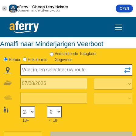
aFerry - Cheap ferry tickets
OPEN
Openen in de aFerry-app
Amalfi naar Minderjarigen Veerboot
Verschillende Terugkeer
Retour
Enkele reis
Gegevens
18+
< 18