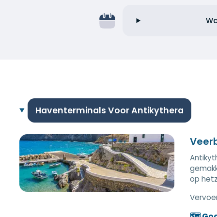
Wa
Haventerminals Voor Antikythera
Veer
Antikyt
gemakke
op hetz
Vervoer
🗺️ Go