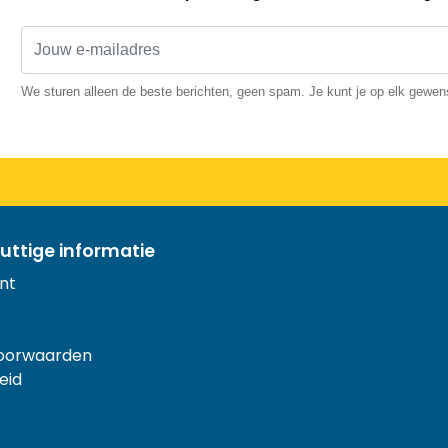
We sturen alleen de beste berichten, geen spam. Je kunt je op elk gewe
uttige informatie
nt
oorwaarden
eid