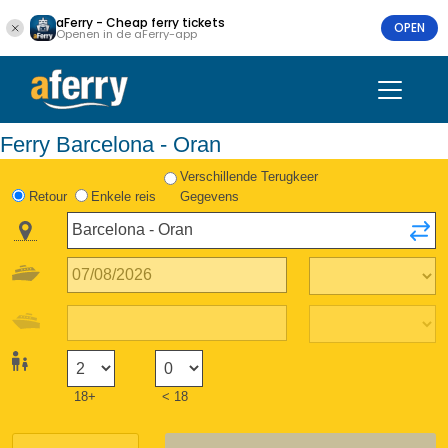
aFerry - Cheap ferry tickets
OPEN
Openen in de aFerry-app
Ferry Barcelona - Oran
Verschillende Terugkeer
Retour
Enkele reis
Gegevens
18+
< 18