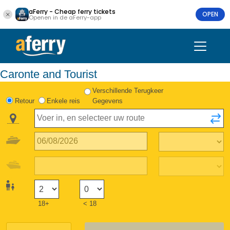
aFerry - Cheap ferry tickets
OPEN
Openen in de aFerry-app
Caronte and Tourist
Verschillende Terugkeer
Retour
Enkele reis
Gegevens
18+
< 18