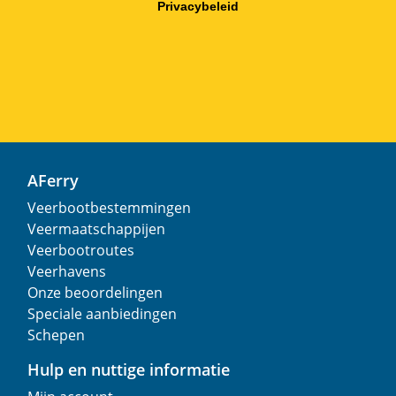
Privacybeleid
AFerry
Veerbootbestemmingen
Veermaatschappijen
Veerbootroutes
Veerhavens
Onze beoordelingen
Speciale aanbiedingen
Schepen
Hulp en nuttige informatie