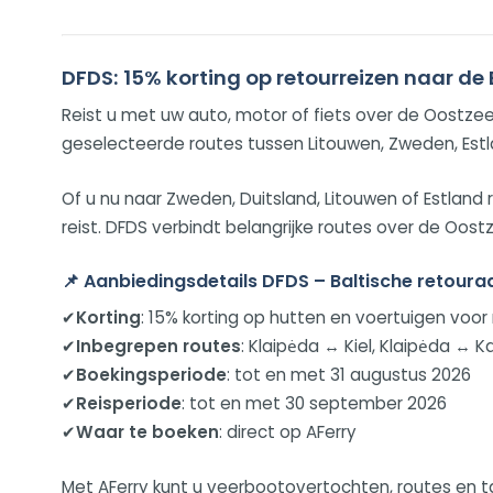
DFDS: 15% korting op retourreizen naar de 
Reist u met uw auto, motor of fiets over de Oostze
geselecteerde routes tussen Litouwen, Zweden, Estl
Of u nu naar Zweden, Duitsland, Litouwen of Estland
reist. DFDS verbindt belangrijke routes over de Oos
📌
Aanbiedingsdetails DFDS – Baltische retoura
✔
Korting
: 15% korting op hutten en voertuigen voor
✔
Inbegrepen routes
: Klaipėda ↔ Kiel, Klaipėda ↔ K
✔
Boekingsperiode
: tot en met 31 augustus 2026
✔
Reisperiode
: tot en met 30 september 2026
✔
Waar te boeken
: direct op AFerry
Met AFerry kunt u veerbootovertochten, routes en t