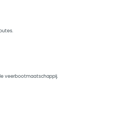
outes.
n de veerbootmaatschappij.