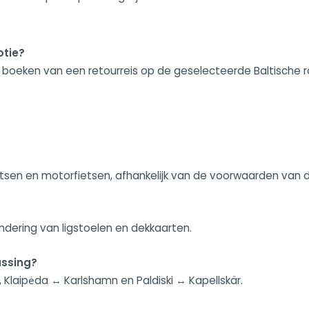
otie?
t boeken van een retourreis op de geselecteerde Baltische r
?
fietsen en motorfietsen, afhankelijk van de voorwaarden va
ndering van ligstoelen en dekkaarten.
assing?
, Klaipėda ↔ Karlshamn en Paldiski ↔ Kapellskär.