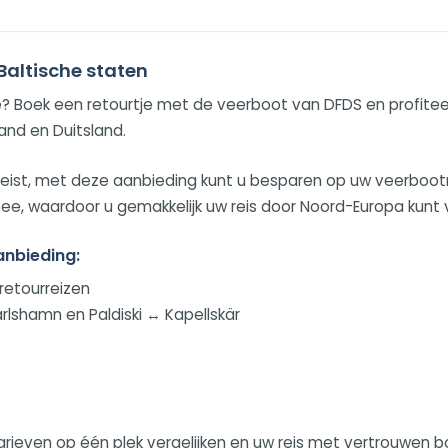
Baltische staten
e? Boek een retourtje met de veerboot van DFDS en profitee
and en Duitsland.
 reist, met deze aanbieding kunt u besparen op uw veerbootr
tzee, waardoor u gemakkelijk uw reis door Noord-Europa kunt
anbieding:
 retourreizen
arlshamn en Paldiski ↔ Kapellskär
arieven op één plek vergelijken en uw reis met vertrouwen b