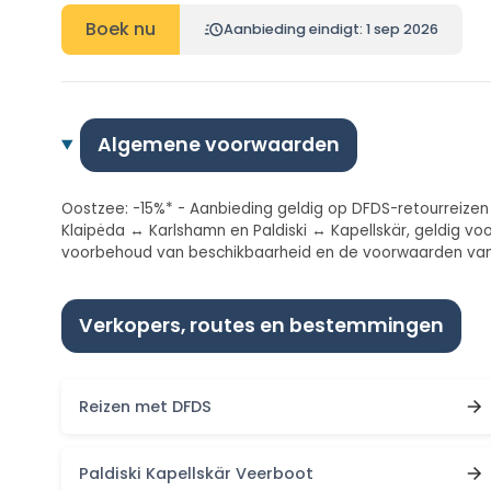
Boek nu
Aanbieding eindigt: 1 sep 2026
Algemene voorwaarden
Oostzee: -15%* - Aanbieding geldig op DFDS-retourreizen
Klaipėda ↔ Karlshamn en Paldiski ↔ Kapellskär, geldig voo
voorbehoud van beschikbaarheid en de voorwaarden van d
Verkopers, routes en bestemmingen
Reizen met DFDS
Paldiski Kapellskär Veerboot