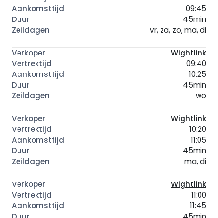
09:45
45min
vr, za, zo, ma, di
Wightlink
09:40
10:25
45min
wo
Wightlink
10:20
11:05
45min
ma, di
Wightlink
11:00
11:45
45min