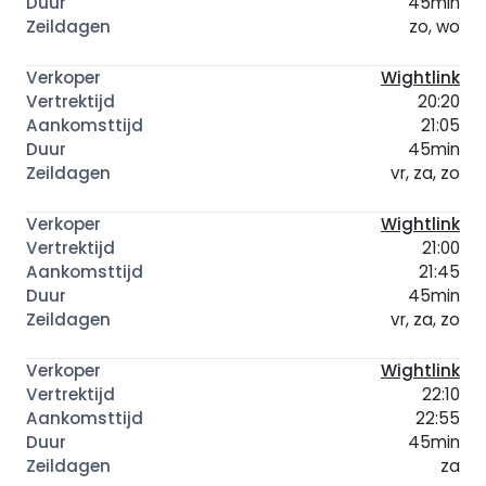
45min
zo, wo
Wightlink
20:20
21:05
45min
vr, za, zo
Wightlink
21:00
21:45
45min
vr, za, zo
Wightlink
22:10
22:55
45min
za