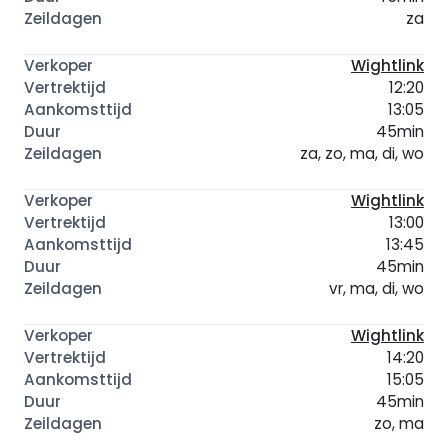
za
Wightlink
12:20
13:05
45min
za, zo, ma, di, wo
Wightlink
13:00
13:45
45min
vr, ma, di, wo
Wightlink
14:20
15:05
45min
zo, ma