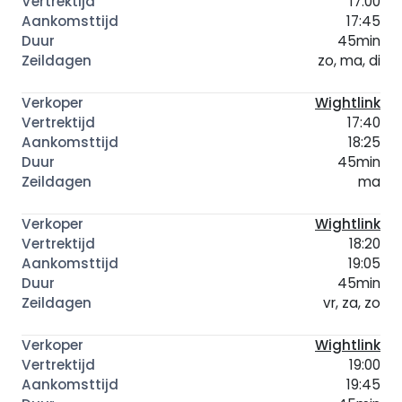
17:00
17:45
45min
zo, ma, di
Wightlink
17:40
18:25
45min
ma
Wightlink
18:20
19:05
45min
vr, za, zo
Wightlink
19:00
19:45