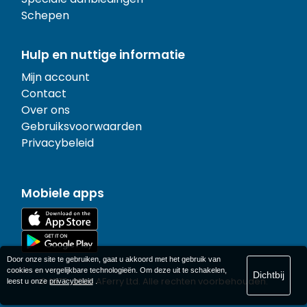
Schepen
Hulp en nuttige informatie
Mijn account
Contact
Over ons
Gebruiksvoorwaarden
Privacybeleid
Mobiele apps
Door onze site te gebruiken, gaat u akkoord met het gebruik van
cookies en vergelijkbare technologieën. Om deze uit te schakelen,
Dichtbij
© 1977-
2026
AFerry Ltd. Alle rechten voorbehouden.
leest u onze
privacybeleid
.