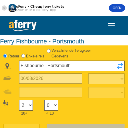
aFerry - Cheap ferry tickets
OPEN
Openen in de aFerry-app
Ferry Fishbourne - Portsmouth
Verschillende Terugkeer
Retour
Enkele reis
Gegevens
18+
< 18