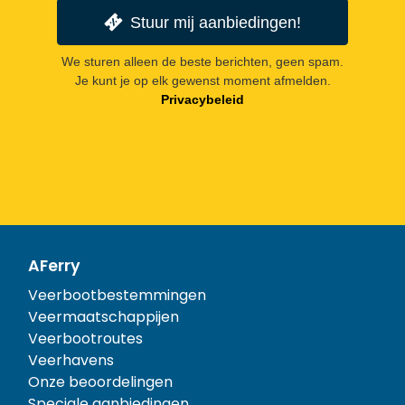
Stuur mij aanbiedingen!
We sturen alleen de beste berichten, geen spam.
Je kunt je op elk gewenst moment afmelden.
Privacybeleid
AFerry
Veerbootbestemmingen
Veermaatschappijen
Veerbootroutes
Veerhavens
Onze beoordelingen
Speciale aanbiedingen