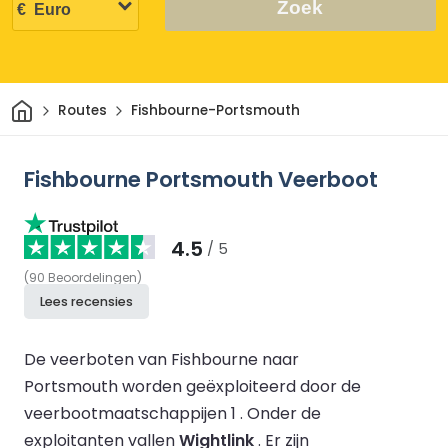
Zoek
Thuis
Routes
Fishbourne-Portsmouth
Fishbourne Portsmouth Veerboot
4.5
/ 5
(
90
Beoordelingen
)
Lees recensies
De veerboten van Fishbourne naar
Portsmouth worden geëxploiteerd door de
veerbootmaatschappijen 1 .
Onder de
exploitanten vallen
Wightlink
.
Er zijn