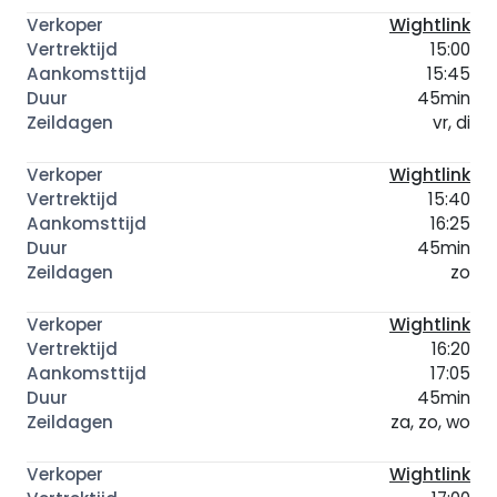
Wightlink
15:00
15:45
45min
vr, di
Wightlink
15:40
16:25
45min
zo
Wightlink
16:20
17:05
45min
za, zo, wo
Wightlink