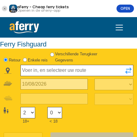
aFerry - Cheap ferry tickets
OPEN
Openen in de aFerry-app
Ferry Fishguard
Verschillende Terugkeer
Retour
Enkele reis
Gegevens
18+
< 18