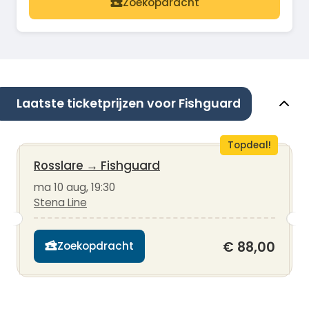
Zoekopdracht
Laatste ticketprijzen voor Fishguard
Topdeal!
Rosslare
→
Fishguard
ma 10 aug, 19:30
Stena Line
€ 88,00
Zoekopdracht