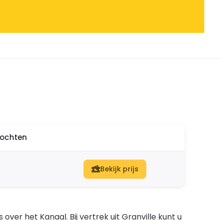
ltochten
Bekijk prijs
ver het Kanaal. Bij vertrek uit Granville kunt u