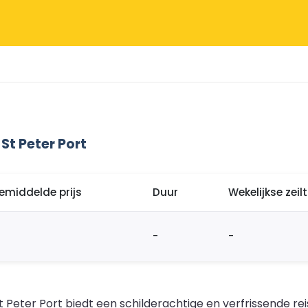
St Peter Port
emiddelde prijs
Duur
Wekelijkse zei
-
-
eter Port biedt een schilderachtige en verfrissende reis o