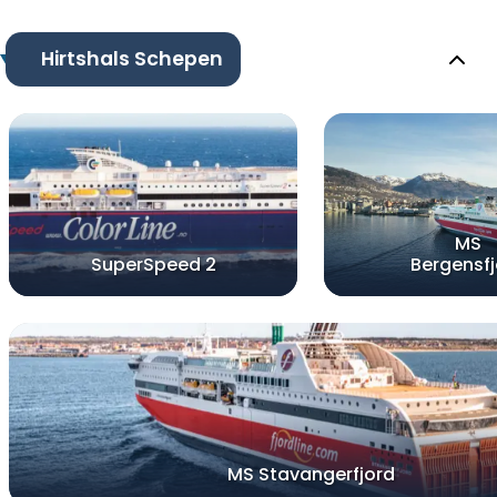
Hirtshals Schepen
MS
SuperSpeed 2
Bergensfj
MS Stavangerfjord