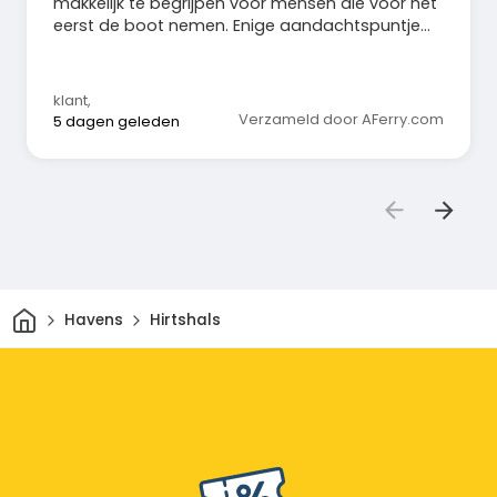
makkelijk te begrijpen voor mensen die voor het
eerst de boot nemen. Enige aandachtspuntje
zou zijn dat er misschien bij de catering een
INGANG en UITGANG duidelijk wordt aangegeven.
Nu stonden mensen in een cirkel te lopen om
klant
,
het echt vleesbuffet.
Verzameld door AFerry.com
5 dagen geleden
Thuis
Havens
Hirtshals