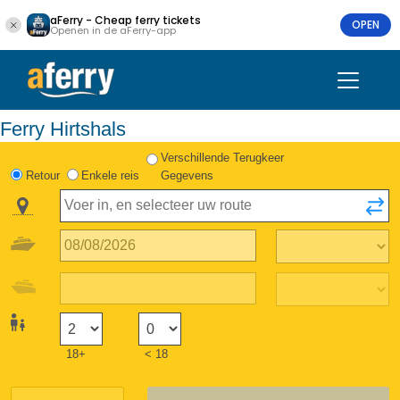
aFerry - Cheap ferry tickets
OPEN
Openen in de aFerry-app
Ferry Hirtshals
Verschillende Terugkeer
Retour
Enkele reis
Gegevens
18+
< 18