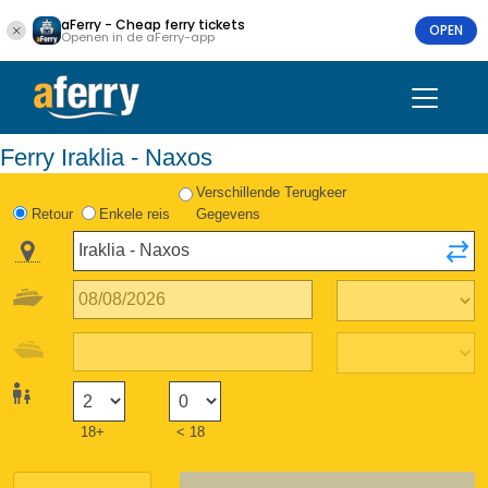
aFerry - Cheap ferry tickets
OPEN
Openen in de aFerry-app
Ferry Iraklia - Naxos
Verschillende Terugkeer
Retour
Enkele reis
Gegevens
18+
< 18