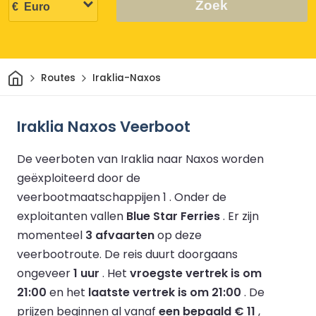
Zoek
Thuis
Routes
Iraklia-Naxos
Iraklia Naxos Veerboot
De veerboten van Iraklia naar Naxos worden
geëxploiteerd door de
veerbootmaatschappijen 1 .
Onder de
exploitanten vallen
Blue Star Ferries
.
Er zijn
momenteel
3 afvaarten
op deze
veerbootroute.
De reis duurt doorgaans
ongeveer
1 uur
.
Het
vroegste vertrek is om
21:00
en het
laatste vertrek is om 21:00
.
De
prijzen beginnen al vanaf
een bepaald € 11
,