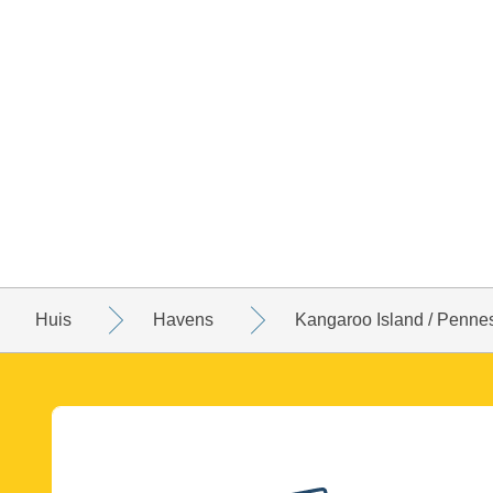
Huis
Havens
Kangaroo Island / Penn