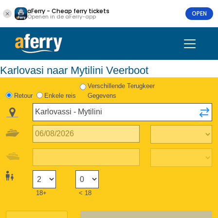
aFerry - Cheap ferry tickets
OPEN
Openen in de aFerry-app
Karlovasi naar Mytilini Veerboot
Verschillende Terugkeer
Retour
Enkele reis
Gegevens
18+
< 18